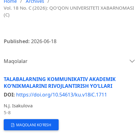
Home
/
Archives
/
Vol. 18 No. C (2026): QO‘QON UNIVERSITETI XABARNOMASI
(C)
Published:
2026-06-18
Maqolalar
TALABALARNING KOMMUNIKATIV AKADEMIK
KO‘NIKMALARINI RIVOJLANTIRISH YO‘LLARI
DOI:
https://doi.org/10.54613/ku.v18iC.1711
N.J. Isakulova
5-8
MAQOLANI KO'RISH