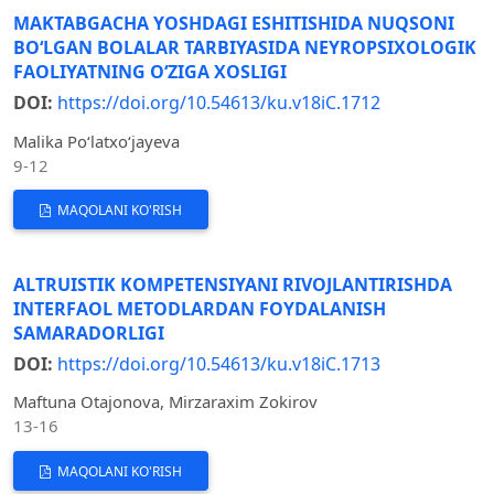
MAKTABGACHA YOSHDAGI ESHITISHIDA NUQSONI
BO‘LGAN BOLALAR TARBIYASIDA NEYROPSIXOLOGIK
FAOLIYATNING O‘ZIGA XOSLIGI
DOI:
https://doi.org/10.54613/ku.v18iC.1712
Malika Po‘latxo‘jayeva
9-12
MAQOLANI KO'RISH
ALTRUISTIK KOMPETENSIYANI RIVOJLANTIRISHDA
INTERFAOL METODLARDAN FOYDALANISH
SAMARADORLIGI
DOI:
https://doi.org/10.54613/ku.v18iC.1713
Maftuna Otajonova, Mirzaraxim Zokirov
13-16
MAQOLANI KO'RISH