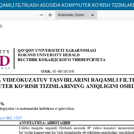
AMLI FILTRLASH ASOSIDA KOMPYUTER KО‘RISH TIZIMLARI
ab