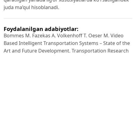
juda ma’qul hisoblanadi.
Foydalanilgan adabiyotlar:
Bommes M. Fazekas A. Volkenhoff T. Oeser M. Video
Based Intelligent Transportation Systems – State of the
Art and Future Development. Transportation Research
Procedia 2016.
2. Gonzalez R.C. Woods R.E. Digital Image Processing.
4th edition. Pearson 2018.
3. Tran D.Q. Aboah A. Jeon Y. Shoman M. Park M. Park S.
Low-Light Image Enhancement Framework for
Improved Object Detection in Fisheye Lens Datasets.
CVPR Workshops 2024.
4. Gonzalez R.C. Woods R.E. Digital Image Processing.
4th edition. Pearson 2018.