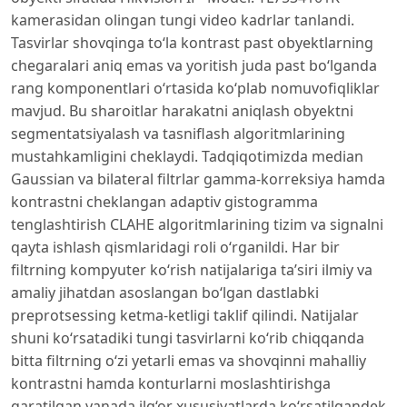
kamerasidan olingan tungi video kadrlar tanlandi.
Tasvirlar shovqinga tо‘la kontrast past obyektlarning
chegaralari aniq emas va yoritish juda past bо‘lganda
rang komponentlari о‘rtasida kо‘plab nomuvofiqliklar
mavjud. Bu sharoitlar harakatni aniqlash obyektni
segmentatsiyalash va tasniflash algoritmlarining
mustahkamligini cheklaydi. Tadqiqotimizda median
Gaussian va bilateral filtrlar gamma-korreksiya hamda
kontrastni cheklangan adaptiv gistogramma
tenglashtirish CLAHE algoritmlarining tizim va signalni
qayta ishlash qismlaridagi roli о‘rganildi. Har bir
filtrning kompyuter kо‘rish natijalariga ta’siri ilmiy va
amaliy jihatdan asoslangan bо‘lgan dastlabki
preprotsessing ketma-ketligi taklif qilindi. Natijalar
shuni kо‘rsatadiki tungi tasvirlarni kо‘rib chiqqanda
bitta filtrning о‘zi yetarli emas va shovqinni mahalliy
kontrastni hamda konturlarni moslashtirishga
qaratilgan yanada ilg‘or xususiyatlarda kо‘rsatilgandek