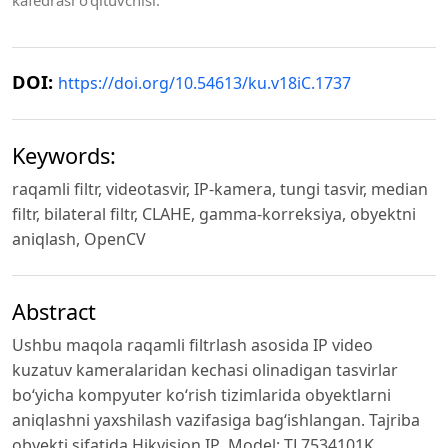
kafedrasi o‘qituvchisi.
DOI:
https://doi.org/10.54613/ku.v18iC.1737
Keywords:
raqamli filtr, videotasvir, IP-kamera, tungi tasvir, median
filtr, bilateral filtr, CLAHE, gamma-korreksiya, obyektni
aniqlash, OpenCV
Abstract
Ushbu maqola raqamli filtrlash asosida IP video
kuzatuv kameralaridan kechasi olinadigan tasvirlar
bо‘yicha kompyuter kо‘rish tizimlarida obyektlarni
aniqlashni yaxshilash vazifasiga bag‘ishlangan. Tajriba
obyekti sifatida Hikvision IP Model: TL7534101K