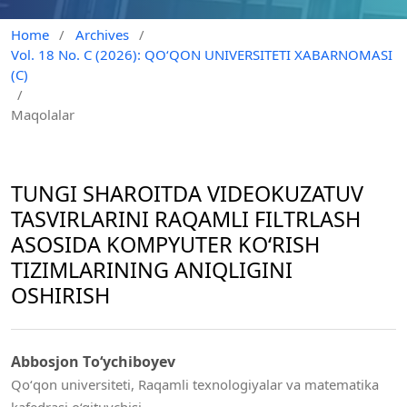
Home
/
Archives
/
Vol. 18 No. C (2026): QO‘QON UNIVERSITETI XABARNOMASI
(C)
/
Maqolalar
TUNGI SHAROITDA VIDEOKUZATUV
TASVIRLARINI RAQAMLI FILTRLASH
ASOSIDA KOMPYUTER KО‘RISH
TIZIMLARINING ANIQLIGINI
OSHIRISH
Abbosjon Tо‘ychiboyev
Qо‘qon universiteti, Raqamli texnologiyalar va matematika