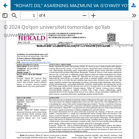
“ROHATI DIL” ASARINING MAZMUNI VA G‘OYAVIY YO‘NALISHI
© 2024 Qo‘qon universiteti tomonidan qo‘llab
quvvatlanadi
Bosh Sahifa
Jurnal haqida
Yo'riqnoma