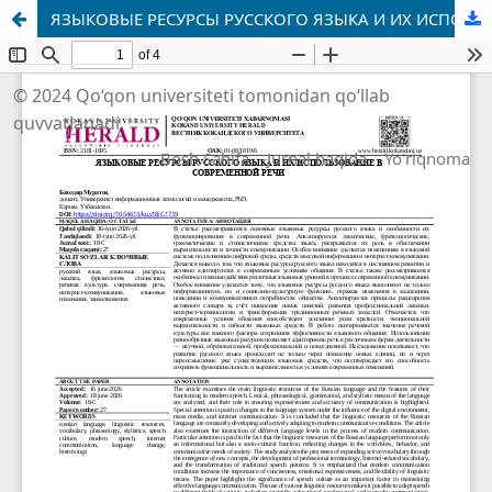
ЯЗЫКОВЫЕ РЕСУРСЫ РУССКОГО ЯЗЫКА И ИХ ИСПОЛЬЗОВАНИЕ В СОВРЕМЕННОЙ РЕЧИ
© 2024 Qo‘qon universiteti tomonidan qo‘llab
quvvatlanadi
Bosh Sahifa
Jurnal haqida
Yo'riqnoma