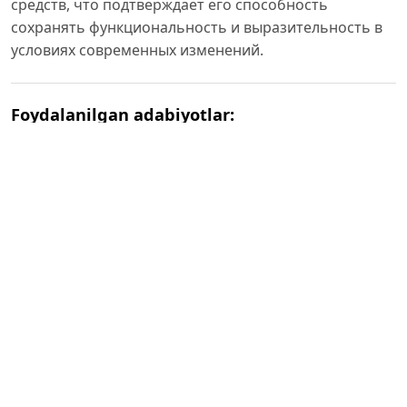
средств, что подтверждает его способность
сохранять функциональность и выразительность в
условиях современных изменений.
Foydalanilgan adabiyotlar:
1. Рахманова Л. И., Суздальцева В. Н. Современный
русский язык: Лексика. Фразеология. Морфология.
М.: Аспект Пресс, 2010. 464 с.
2. Лекант П. А. (ред.). Современный русский язык. М.:
Юрайт, 2015. 559 с.
3. Фомина М. И. Современный русский язык.
Лексикология. М.: Высшая школа, 2001. 415 с.
4. Крысин Л. П. Иноязычные слова в современном
русском языке. М.: Просвещение, 2004. 256 с.
5. Виноградов В. В. Русский язык (грамматическое