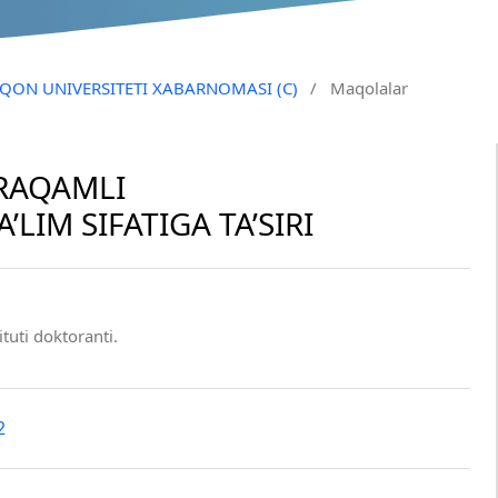
QO‘QON UNIVERSITETI XABARNOMASI (C)
/
Maqolalar
RAQAMLI
LIM SIFATIGA TA’SIRI
tuti doktoranti.
2