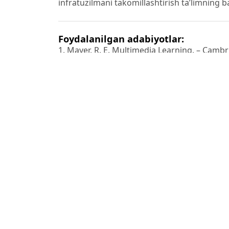
infratuzilmani takomillashtirish ta’limning 
Foydalanilgan adabiyotlar:
1. Mayer, R. E. Multimedia Learning. – Cambr
2. Talbert, R. Learning in the Flipped Classro
3. G‘ulomov, B. G‘. Ta’limda axborot texnolog
o‘rta maxsus ta’lim vazirligi nashriyoti, 2021.
4. Bergmann, J., Sams, A. Flip Your Classroo
Eugene, OR: ISTE, 2012. – 120 p.
5. Bowen, J. A., Watson, C. E. Teaching with 
Baltimore: Johns Hopkins University Press, 2
6. Bates, T. Teaching in a Digital Age. – Vanc
7. Siemens, G. Connectivism: A Learning Theor
Instructional Technology and Distance Learni