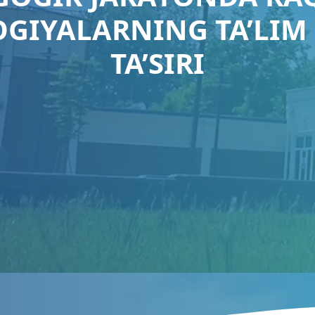
GIYALARNING TA’LIM 
TA’SIRI