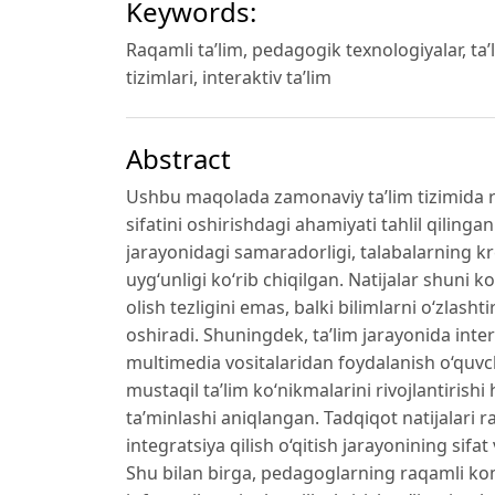
Keywords:
Raqamli ta’lim, pedagogik texnologiyalar, ta’l
tizimlari, interaktiv ta’lim
Abstract
Ushbu maqolada zamonaviy ta’lim tizimida ra
sifatini oshirishdagi ahamiyati tahlil qiling
jarayonidagi samaradorligi, talabalarning kre
uyg‘unligi ko‘rib chiqilgan. Natijalar shuni 
olish tezligini emas, balki bilimlarni o‘zlasht
oshiradi. Shuningdek, ta’lim jarayonida intera
multimedia vositalaridan foydalanish o‘quvch
mustaqil ta’lim ko‘nikmalarini rivojlantiris
ta’minlashi aniqlangan. Tadqiqot natijalari r
integratsiya qilish o‘qitish jarayonining sifa
Shu bilan birga, pedagoglarning raqamli kom