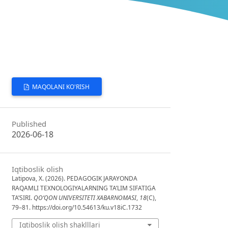
MAQOLANI KO'RISH
Published
2026-06-18
Iqtiboslik olish
Latipova, X. (2026). PEDAGOGIK JARAYONDA
RAQAMLI TEXNOLOGIYALARNING TA’LIM SIFATIGA
TA’SIRI.
QO‘QON UNIVERSITETI XABARNOMASI
,
18
(C),
79–81. https://doi.org/10.54613/ku.v18iC.1732
Iqtiboslik olish shaklllari