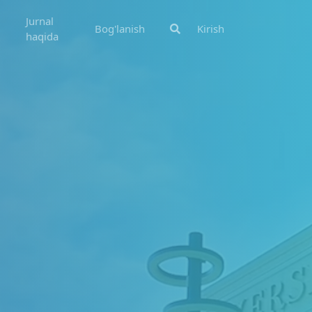
Jurnal
Bog'lanish
Kirish
haqida