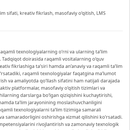
im sifati, kreativ fikrlash, masofaviy o‘qitish, LMS
qamli texnologiyalarning o‘rni va ularning ta’lim
an. Tadqiqot doirasida raqamli vositalarning o‘quv
ativ fikrlashiga ta’siri hamda an’anaviy va raqamli ta’lim
ko‘rsatadiki, raqamli texnologiyalar faqatgina ma’lumot
irish va amaliyotda qo‘llash sifatini ham natijali darajada
ktiv platformalar, masofaviy o‘qitish tizimlari va
ilarning darslarga bo‘lgan qiziqishini kuchaytirishi,
hi hamda ta’lim jarayonining moslashuvchanligini
aqamli texnologiyalarni ta’lim tizimiga samarali
t va samaradorligini oshirishga xizmat qilishini ko‘rsatadi.
petensiyalarini rivojlantirish va zamonaviy texnologik