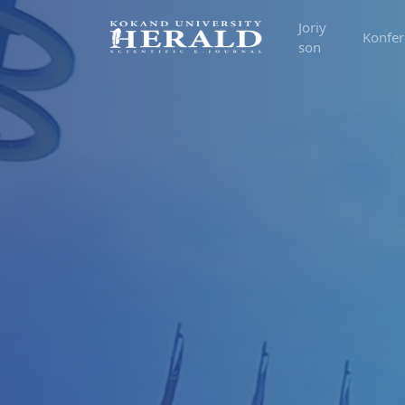
Joriy
Konfer
son