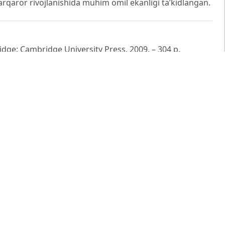
barqaror rivojlanishida muhim omil ekanligi ta’kidlangan.
idge: Cambridge University Press, 2009. – 304 p.
om. – Sterling, VA: Stylus Publishing, 2017. – 256 p.
iyalari. – Toshkent: O‘zbekiston Respublikasi Oliy va
 – 220 b.
m: Reach Every Student in Every Class Every Day. –
AI: A Practical Guide to a New Era of Human Learning. –
024. – 280 p.
ouver: Tony Bates Associates Ltd, 2019. – 512 p.
y for the Digital Age. – International Journal of
ng, 2005. – 10 p.