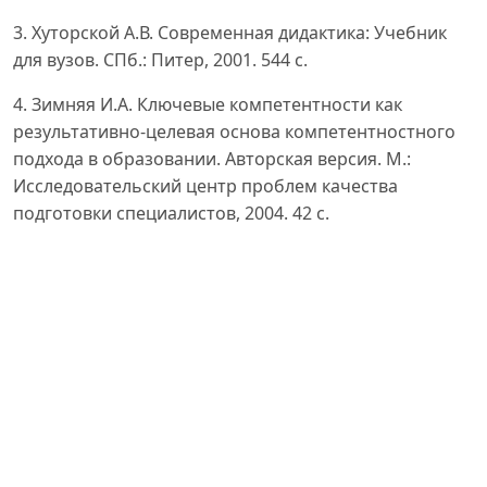
3. Хуторской А.В. Современная дидактика: Учебник
для вузов. СПб.: Питер, 2001. 544 с.
4. Зимняя И.А. Ключевые компетентности как
результативно-целевая основа компетентностного
подхода в образовании. Авторская версия. М.:
Исследовательский центр проблем качества
подготовки специалистов, 2004. 42 с.
5. Сластёнин В.А., Исаев И.Ф., Шиянов Е.Н.
Педагогика: Учеб. пособие для студ. высш. пед. учеб.
заведений. М.: Академия, 2002. 576 с.
6. Магомед-Эминов М.Ш. Экстремальная психология:
Учеб. пособие. М.: Психология, 2008. 480 с.
7. Зинченко Ю.П. Психология экстремальных
ситуаций. М.: Изд-во МГУ, 2010. 368 с.