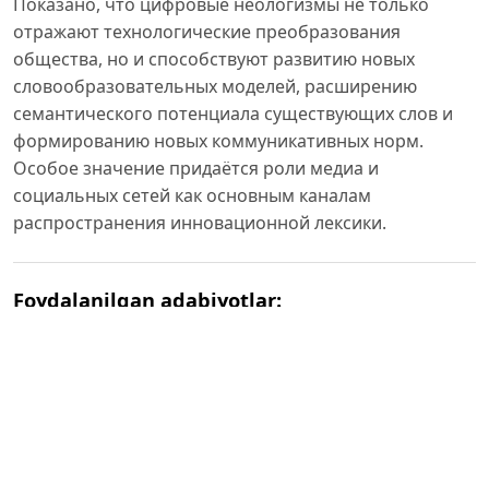
Показано, что цифровые неологизмы не только
отражают технологические преобразования
общества, но и способствуют развитию новых
словообразовательных моделей, расширению
семантического потенциала существующих слов и
формированию новых коммуникативных норм.
Особое значение придаётся роли медиа и
социальных сетей как основным каналам
распространения инновационной лексики.
Foydalanilgan adabiyotlar:
1. Маринова Е. В. Иноязычные слова в русской речи
конца XX начала XXI века: проблемы освоения и
функционирования. М.: ЭЛПИС, 2008. 493 с.
2. Маринова Е. В. Иноязычная лексика современного
русского языка: учеб. пособие. 3-е изд. М.: ФЛИНТА,
2019. 295 с.