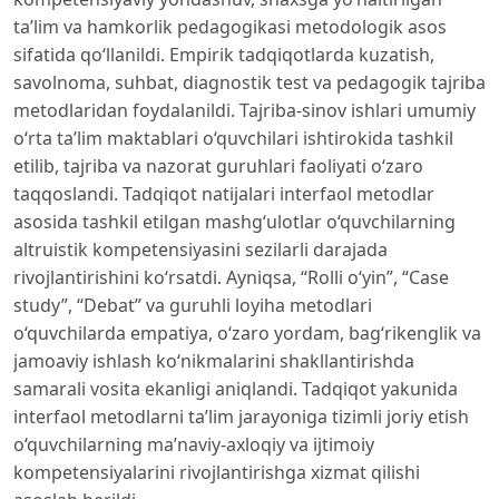
ta’lim va hamkorlik pedagogikasi metodologik asos
sifatida qo‘llanildi. Empirik tadqiqotlarda kuzatish,
savolnoma, suhbat, diagnostik test va pedagogik tajriba
metodlaridan foydalanildi. Tajriba-sinov ishlari umumiy
o‘rta ta’lim maktablari o‘quvchilari ishtirokida tashkil
etilib, tajriba va nazorat guruhlari faoliyati o‘zaro
taqqoslandi. Tadqiqot natijalari interfaol metodlar
asosida tashkil etilgan mashg‘ulotlar o‘quvchilarning
altruistik kompetensiyasini sezilarli darajada
rivojlantirishini ko‘rsatdi. Ayniqsa, “Rolli o‘yin”, “Case
study”, “Debat” va guruhli loyiha metodlari
o‘quvchilarda empatiya, o‘zaro yordam, bag‘rikenglik va
jamoaviy ishlash ko‘nikmalarini shakllantirishda
samarali vosita ekanligi aniqlandi. Tadqiqot yakunida
interfaol metodlarni ta’lim jarayoniga tizimli joriy etish
o‘quvchilarning ma’naviy-axloqiy va ijtimoiy
kompetensiyalarini rivojlantirishga xizmat qilishi