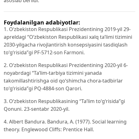
asoslab berildi.
Foydalanilgan adabiyotlar:
1. O‘zbekiston Respublikasi Prezidentining 2019-yil 29-
apreldagi “O‘zbekiston Respublikasi xalq ta’limi tizimini
2030-yilgacha rivojlantirish konsepsiyasini tasdiqlash
to‘g‘risida”gi PF-5712-son Farmoni.
2. O‘zbekiston Respublikasi Prezidentining 2020-yil 6-
noyabrdagi “Ta’lim-tarbiya tizimini yanada
takomillashtirishga oid qo‘shimcha chora-tadbirlar
to‘g‘risida”gi PQ-4884-son Qarori.
3. O‘zbekiston Respublikasining “Ta’lim to‘g‘risida”gi
Qonuni. 23-sentabr 2020-yil.
4. Albert Bandura. Bandura, A. (1977). Social learning
theory. Englewood Cliffs: Prentice Hall.