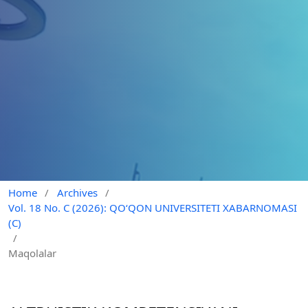
Home
/
Archives
/
Vol. 18 No. C (2026): QO‘QON UNIVERSITETI XABARNOMASI
(C)
/
Maqolalar