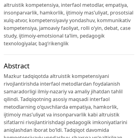
altruistik kompetensiya, interfaol metodlar, empatiya,
insonparvarlik, hamkorlik, ijtimoiy mas’uliyat, prosotsial
xulq-atvor, kompetensiyaviy yondashuv, kommunikativ
kompetensiya, jamoaviy faoliyat, rolli o‘yin, debat, case
study, ijtimoiy-emotsional ta’lim, pedagogik
texnologiyalar, bag‘rikenglik
Abstract
Mazkur tadqiqotda altruistik kompetensiyani
rivojlantirishda interfaol metodlardan foydalanish
samaradorligi ilmiy-nazariy va amaliy jihatdan tahlil
qilindi. Tadqiqotning asosiy maqsadi interfaol
metodlarning o‘quvchilarda empatiya, hamkorlik,
ijtimoiy mas’uliyat va insonparvarlik kabi altruistik
sifatlarni rivojlantirishdagi pedagogik imkoniyatlarini
aniqlashdan iborat bo‘ldi. Tadqiqot davomida
kompetensiyaviy yondashuv, shaxsga yo‘naltirilgan