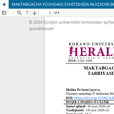
MAKTABGACHA YOSHDAGI ESHITISHIDA NUQSONI BO‘
© 2024 Qo‘qon universiteti tomonidan qo‘ll
quvvatlanadi