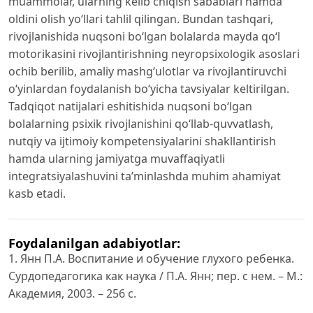
muammolar, ularning kelib chiqish sabablari hamda
oldini olish yo‘llari tahlil qilingan. Bundan tashqari,
rivojlanishida nuqsoni bo‘lgan bolalarda mayda qo‘l
motorikasini rivojlantirishning neyropsixologik asoslari
ochib berilib, amaliy mashg‘ulotlar va rivojlantiruvchi
o‘yinlardan foydalanish bo‘yicha tavsiyalar keltirilgan.
Tadqiqot natijalari eshitishida nuqsoni bo‘lgan
bolalarning psixik rivojlanishini qo‘llab-quvvatlash,
nutqiy va ijtimoiy kompetensiyalarini shakllantirish
hamda ularning jamiyatga muvaffaqiyatli
integratsiyalashuvini ta’minlashda muhim ahamiyat
kasb etadi.
Foydalanilgan adabiyotlar:
1. Янн П.А. Воспитание и обучение глухого ребенка.
Сурдопедагогика как наука / П.А. Янн; пер. с нем. – М.:
Академия, 2003. – 256 с.