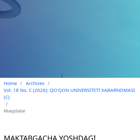
Home
/
Archives
/
Vol. 18 No. C (2026): QO‘QON UNIVERSITETI XABARNOMASI
(C)
/
Maqolalar
MAKTABGACHA YOSHDAGI