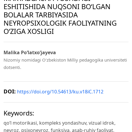
ESHITISHIDA NUQSONI BO‘LGAN
BOLALAR TARBIYASIDA
NEYROPSIXOLOGIK FAOLIYATNING
O‘ZIGA XOSLIGI
Malika Po‘latxo‘jayeva
Nizomiy nomidagi O‘zbekiston Milliy pedagogika universiteti
dotsenti.
DOI:
https://doi.org/10.54613/ku.v18iC.1712
Keywords:
qo‘l motorikasi, kompleks yondashuv, vizual idrok,
nevroz, psixonevroz, funksiya, asab-ruhiy faoliyat,