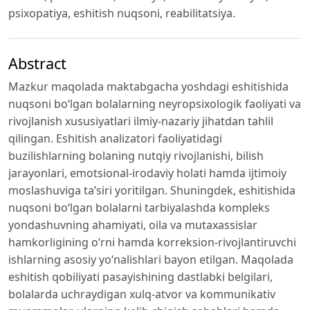
psixopatiya, eshitish nuqsoni, reabilitatsiya.
Abstract
Mazkur maqolada maktabgacha yoshdagi eshitishida
nuqsoni bo‘lgan bolalarning neyropsixologik faoliyati va
rivojlanish xususiyatlari ilmiy-nazariy jihatdan tahlil
qilingan. Eshitish analizatori faoliyatidagi
buzilishlarning bolaning nutqiy rivojlanishi, bilish
jarayonlari, emotsional-irodaviy holati hamda ijtimoiy
moslashuviga ta’siri yoritilgan. Shuningdek, eshitishida
nuqsoni bo‘lgan bolalarni tarbiyalashda kompleks
yondashuvning ahamiyati, oila va mutaxassislar
hamkorligining o‘rni hamda korreksion-rivojlantiruvchi
ishlarning asosiy yo‘nalishlari bayon etilgan. Maqolada
eshitish qobiliyati pasayishining dastlabki belgilari,
bolalarda uchraydigan xulq-atvor va kommunikativ