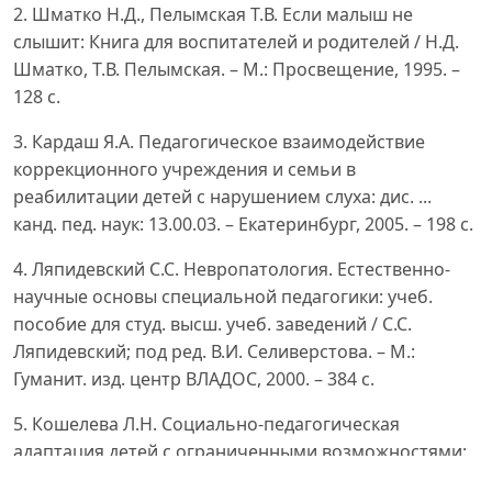
2. Шматко Н.Д., Пелымская Т.В. Если малыш не
слышит: Книга для воспитателей и родителей / Н.Д.
Шматко, Т.В. Пелымская. – М.: Просвещение, 1995. –
128 с.
3. Кардаш Я.А. Педагогическое взаимодействие
коррекционного учреждения и семьи в
реабилитации детей с нарушением слуха: дис. ...
канд. пед. наук: 13.00.03. – Екатеринбург, 2005. – 198 с.
4. Ляпидевский С.С. Невропатология. Естественно-
научные основы специальной педагогики: учеб.
пособие для студ. высш. учеб. заведений / С.С.
Ляпидевский; под ред. В.И. Селиверстова. – М.:
Гуманит. изд. центр ВЛАДОС, 2000. – 384 с.
5. Кошелева Л.Н. Социально-педагогическая
адаптация детей с ограниченными возможностями:
дис. ... канд. пед. наук: 13.00.01. – Сургут, 1998. – 186 с.