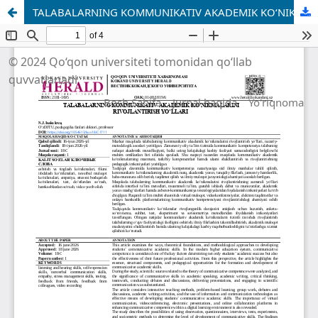
TALABALARNING KOMMUNIKATIV AKADEMIK KO‘NIKMALARINI RIVOJLANTIRISH YO‘LLARI
© 2024 Qo‘qon universiteti tomonidan qo‘llab
quvvatlanadi
Bosh Sahifa
Jurnal haqida
Yo'riqnoma