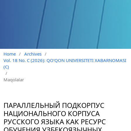
Home
/
Archives
/
Vol. 18 No. C (2026): QO‘QON UNIVERSITETI XABARNOMASI
(C)
/
Maqolalar
ПАРАЛЛЕЛЬНЫЙ ПОДКОРПУС
НАЦИОНАЛЬНОГО КОРПУСА
РУССКОГО ЯЗЫКА КАК РЕСУРС
ОБУЧЕНИЯ УЗБЕКОЯЗЫЧНЫХ