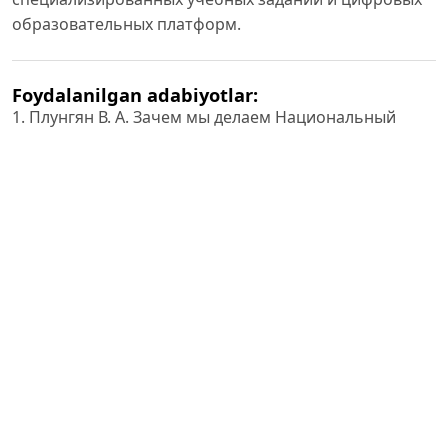
образовательных платформ.
Foydalanilgan adabiyotlar:
1. Плунгян В. А. Зачем мы делаем Национальный
корпус русского языка? // Отечественные записки.
2005. № 2 (23). URL:
https://strana-
oz.ru/2005/2/zachem-my-delaem-nacionalnyy-korpus-
russkogo-yazyka
(дата обращения: 14.06.2026).
2. Гришина Е. А. Национальный корпус русского
языка как источник сведений об устной речи //
Национальный корпус русского языка: 2003–2005. М.:
Индрик, 2005. С. 94–110.
3. Бонч-Осмоловская А. А. и др. Национальный
корпус русского языка 2.0: новые возможности и
перспективы развития // Компьютерная лингвистика