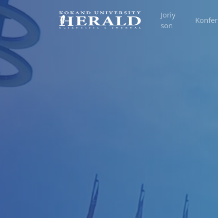
Joriy
Konfer
son