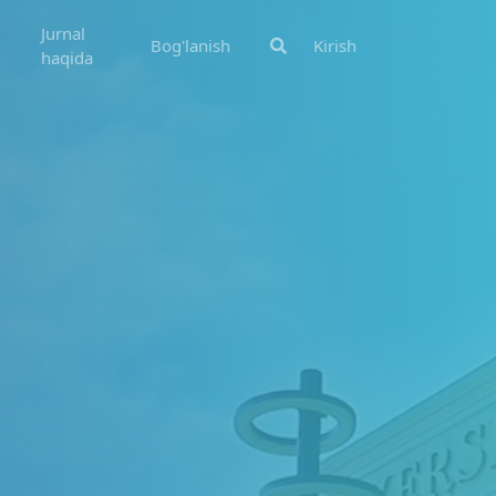
Jurnal
Bog'lanish
Kirish
haqida