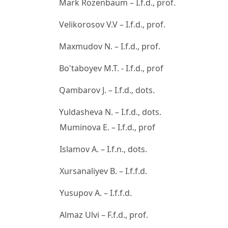
Mark Rozenbaum – I.f.d., prof.
Velikorosov V.V – I.f.d., prof.
Maxmudov N. – I.f.d., prof.
Bo'taboyev M.T. - I.f.d., prof
Qambarov J. – I.f.d., dots.
Yuldasheva N. – I.f.d., dots.
Muminova E. – I.f.d., prof
Islamov A. – I.f.n., dots.
Xursanaliyev B. – I.f.f.d.
Yusupov A. – I.f.f.d.
Almaz Ulvi – F.f.d., prof.