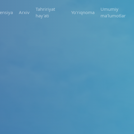
Tahririyat
Umumiy
ensiya
Arxiv
Yo'riqnoma
hay'ati
ma'lumotlar