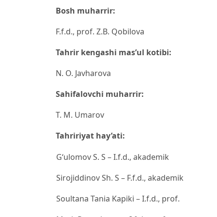
Bosh muharrir:
F.f.d., prof. Z.B. Qobilova
Tahrir kengashi mas’ul kotibi:
N. O. Javharova
Sahifalovchi muharrir:
T. M. Umarov
Tahririyat hay’ati:
Gʻulomov S. S – I.f.d., akademik
Sirojiddinov Sh. S – F.f.d., akademik
Soultana Tania Kapiki – I.f.d., prof.