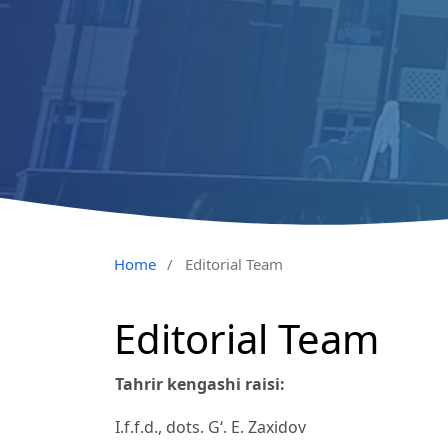
Home
/
Editorial Team
Editorial Team
Tahrir kengashi raisi:
I.f.f.d., dots. G‘. E. Zaxidov