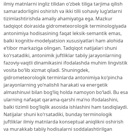
ilmiy matnlarni ingliz tilidan o‘zbek tiliga tarjima qilish
samaradorligini oshirish va ikki tilli sohaviy lug‘atlarni
tizimlashtirishda amaliy ahamiyatga ega. Mazkur
tadqiqot doirasida gidrometeorologik terminologiyada
antonimiya hodisasining faqat leksik-semantik emas,
balki kognitiv-modelyatsion xususiyatlari ham alohida
e’tibor markaziga olingan. Tadqiqot natijalari shuni
ko‘rsatadiki, antonimik juftliklar tabiiy jarayonlarning
fazoviy-vaqtli dinamikasini ifodalashda muhim lingvistik
vosita bo‘lib xizmat qiladi. Shuningdek,
gidrometeorologik terminlarda antonimiya ko‘pincha
jarayonlarning yo‘nalishli harakati va energetik
almashinuvi bilan bog‘liq holda namoyon bo‘ladi. Bu esa
ularning nafaqat qarama-qarshi ma’no ifodalashini,
balki tizimli bog‘liqlik asosida ishlashini ham tasdiqlaydi.
Natijalar shuni ko‘rsatadiki, bunday terminologik
juftliklar ilmiy matnlarda konseptual aniqlikni oshirish
va murakkab tabiiy hodisalarni soddalashtirilgan