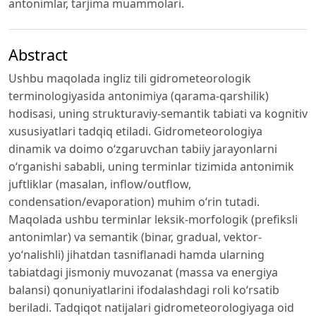
antonimlar, tarjima muammolari.
Abstract
Ushbu maqolada ingliz tili gidrometeorologik
terminologiyasida antonimiya (qarama-qarshilik)
hodisasi, uning strukturaviy-semantik tabiati va kognitiv
xususiyatlari tadqiq etiladi. Gidrometeorologiya
dinamik va doimo o‘zgaruvchan tabiiy jarayonlarni
o‘rganishi sababli, uning terminlar tizimida antonimik
juftliklar (masalan, inflow/outflow,
condensation/evaporation) muhim o‘rin tutadi.
Maqolada ushbu terminlar leksik-morfologik (prefiksli
antonimlar) va semantik (binar, gradual, vektor-
yo‘nalishli) jihatdan tasniflanadi hamda ularning
tabiatdagi jismoniy muvozanat (massa va energiya
balansi) qonuniyatlarini ifodalashdagi roli ko‘rsatib
beriladi. Tadqiqot natijalari gidrometeorologiyaga oid