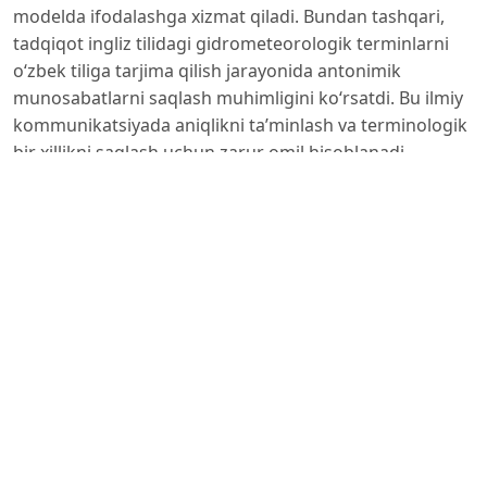
modelda ifodalashga xizmat qiladi. Bundan tashqari,
tadqiqot ingliz tilidagi gidrometeorologik terminlarni
o‘zbek tiliga tarjima qilish jarayonida antonimik
munosabatlarni saqlash muhimligini ko‘rsatdi. Bu ilmiy
kommunikatsiyada aniqlikni ta’minlash va terminologik
bir xillikni saqlash uchun zarur omil hisoblanadi.
Foydalanilgan adabiyotlar:
1. Irisqulov M. T. Tilshunoslikka kirish. Toshkent: Yangi
asr avlodi, 2026, 256 b.
2. Muzaffarov K. A. “Mahbub ul-qulub”da kontekstual
antonimiyaning ifodalanishi. Worldly knowledge
international journal of scientific researchers
ISSN: 3030-332X Impact Factor (Research bib) -7,293,
2024, 1397-1399 b.