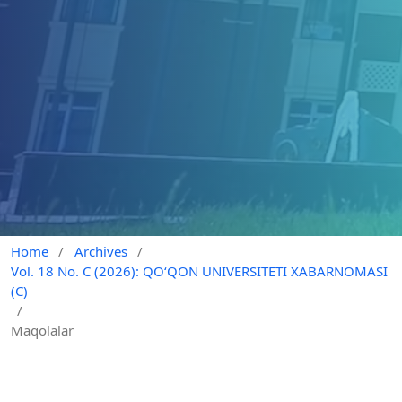
Home
/
Archives
/
Vol. 18 No. C (2026): QO‘QON UNIVERSITETI XABARNOMASI
(C)
/
Maqolalar