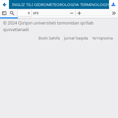
INGLIZ TILI GIDROMETEOROLOGIYA TERMINOLOGIYASIDA АНТONIMIYA: STRUKTURAVIY, SEMANTIK VA KOGNITIV JIHATLAR
© 2024 Qo‘qon universiteti tomonidan qo‘llab
quvvatlanadi
Bosh Sahifa
Jurnal haqida
Yo'riqnoma