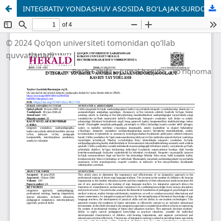
INTEGRATIV YONDASHUV ASOSIDA BO‘LAJAK SURDOPEDAGOGLARNI KASBIY TAYYORLASH
© 2024 Qo‘qon universiteti tomonidan qo‘llab
quvvatlanadi
Bosh Sahifa
Jurnal haqida
Yo'riqnoma