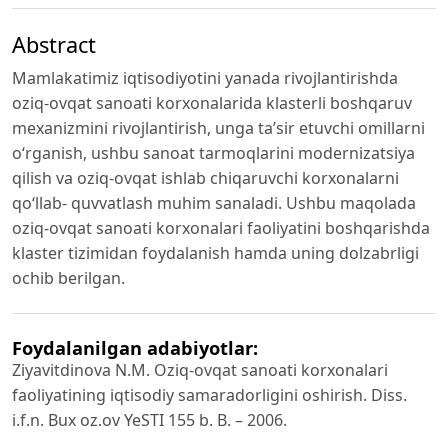
Abstract
Mamlakatimiz iqtisodiyotini yanada rivojlantirishda
oziq-ovqat sanoati korxonalarida klasterli boshqaruv
mexanizmini rivojlantirish, unga ta’sir etuvchi omillarni
o‘rganish, ushbu sanoat tarmoqlarini modernizatsiya
qilish va oziq-ovqat ishlab chiqaruvchi korxonalarni
qo‘llab- quvvatlash muhim sanaladi. Ushbu maqolada
oziq-ovqat sanoati korxonalari faoliyatini boshqarishda
klaster tizimidan foydalanish hamda uning dolzabrligi
ochib berilgan.
Foydalanilgan adabiyotlar:
Ziyavitdinova N.M. Oziq-ovqat sanoati korxonalari
faoliyatining iqtisodiy samaradorligini oshirish. Diss.
i.f.n. Bux oz.ov YeSTI 155 b. B. – 2006.