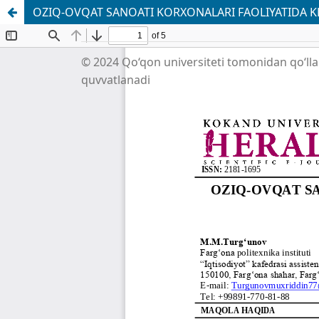
OZIQ-OVQAT SANOATI KORXONALARI FAOLIYATIDA 
© 2024 Qo‘qon universiteti tomonidan qo‘ll
quvvatlanadi