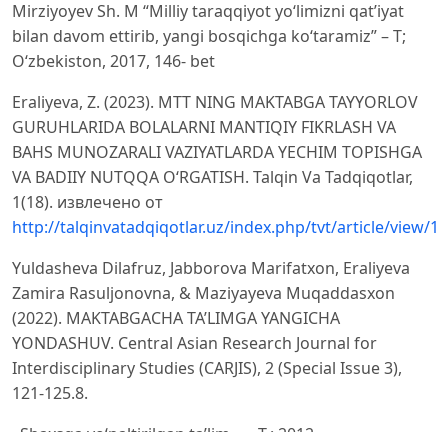
Mirziyoyev Sh. M “Milliy taraqqiyot yo‘limizni qat’iyat
bilan davom ettirib, yangi bosqichga ko‘taramiz” – T;
O‘zbekiston, 2017, 146- bet
Eraliyeva, Z. (2023). MTT NING MAKTABGA TAYYORLOV
GURUHLARIDA BOLALARNI MANTIQIY FIKRLASH VA
BAHS MUNOZARALI VAZIYATLARDA YECHIM TOPISHGA
VA BADIIY NUTQQA O‘RGATISH. Talqin Va Tadqiqotlar,
1(18). извлечено от
http://talqinvatadqiqotlar.uz/index.php/tvt/article/view/19
Yuldasheva Dilafruz, Jabborova Marifatxon, Eraliyeva
Zamira Rasuljonovna, & Maziyayeva Muqaddasxon
(2022). MAKTABGACHA TA’LIMGA YANGICHA
YONDASHUV. Central Asian Research Journal for
Interdisciplinary Studies (CARJIS), 2 (Special Issue 3),
121-125.8.
«Shaxsga yo‘naltirilgan ta’lim». – T.: 2012.