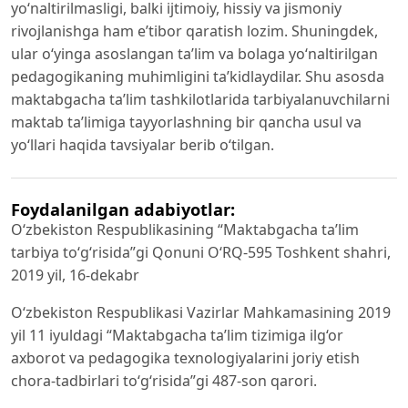
yo‘naltirilmasligi, balki ijtimoiy, hissiy va jismoniy
rivojlanishga ham e’tibor qaratish lozim. Shuningdek,
ular o‘yinga asoslangan ta’lim va bolaga yo‘naltirilgan
pedagogikaning muhimligini ta’kidlaydilar. Shu asosda
maktabgacha ta’lim tashkilotlarida tarbiyalanuvchilarni
maktab ta’limiga tayyorlashning bir qancha usul va
yo‘llari haqida tavsiyalar berib o‘tilgan.
Foydalanilgan adabiyotlar:
O‘zbekiston Respublikasining “Maktabgacha ta’lim
tarbiya to‘g‘risida”gi Qonuni O‘RQ-595 Toshkent shahri,
2019 yil, 16-dekabr
O‘zbekiston Respublikasi Vazirlar Mahkamasining 2019
yil 11 iyuldagi “Maktabgacha ta’lim tizimiga ilg‘or
axborot va pedagogika texnologiyalarini joriy etish
chora-tadbirlari to‘g‘risida”gi 487-son qarori.