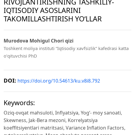
RIVOJLANTIRISHNING TASHKILIY-
IQTISODIY ASOSLARINI
TAKOMILLASHTIRISH YOʻLLAR
Murodova Mohigul Chori qizi
Toshkent moliya instituti “Iqtisodiy xavfsizlik” kafedrasi katta
oʻqituvchisi PhD
DOI:
https://doi.org/10.54613/ku.v8i8.792
Keywords:
Oziq-ovqat mahsuloti, Inflyatsiya, Yog‘- moy sanoati,
Skewness, Jak-Bera mezoni, Korrelyatsiya
koeffitsiyentlari matritsasi, Variance Inflation Factors,