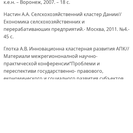
к.е.н. – Воронеж, 2007. – 18 с.
Настин A.A. Селскохозяйственний кластер Дании//
Економика селскохозяйственних и
перерабативаюших предприятий.- Москва, 2011. №4.-
45 с.
Глотка A.В. Инновационна кластерная развития AПК//
Материали межрегиононалной научно-
практмческой конференсии“Проблеми и
переспективи государственно- правового,
економического и социалного развития субъектов
Российской Федерации”. - Горно-Aлтайский, Рио Гаг,
2008. – 104 с.
Тохчуков Р. Р. Предпринимателский
агропромишленний кластер: теоретические основи
создания и функсионирования в системе AПК//
Современние научние исследования.Електронний