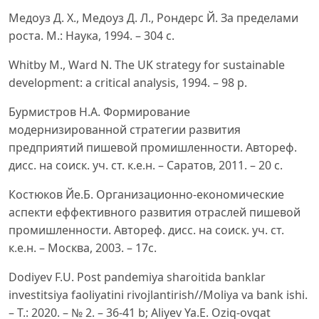
Медоуз Д. Х., Медоуз Д. Л., Рондерс Й. За пределами
роста. М.: Наука, 1994. – 304 с.
Whitby M., Ward N. The UK strategy for sustainable
development: a critical analysis, 1994. – 98 p.
Бурмистров Н.A. Формирование
модернизированной стратегии развития
предприятий пишевой промишленности. Aвтореф.
дисс. на соиск. уч. ст. к.е.н. – Саратов, 2011. – 20 с.
Костюков Йе.Б. Организационно-економические
аспекти еффективного развития отраслей пишевой
промишленности. Aвтореф. дисс. на соиск. уч. ст.
к.е.н. – Москва, 2003. – 17с.
Dodiyev F.U. Post pandemiya sharoitida banklar
investitsiya faoliyatini rivojlantirish//Moliya va bank ishi.
– T.: 2020. – № 2. – 36-41 b; Aliyev Ya.E. Oziq-ovqat