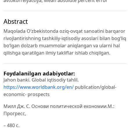
avtokorrelyatsiya, Mean absolute percent error
Abstract
Maqolada Oʻzbekistonda oziq-ovqat sanoatini barqaror
rivojlantirishning tashkiliy-iqtisodiy asoslari bilan bog‘liq
boʻlgan dolzarb muammolar aniqlangan va ularni hal
qilishga qaratilgan ilmiy takliflar ishlab chiqilgan.
Foydalanilgan adabiyotlar:
Jahon banki. Global iqtisodiy tahlil.
https://www.worldbank.org/en/
publication/global-
economic- prospects
Милл Дж. С. Основи политической економии.М.:
Прогресс,
– 480 с.