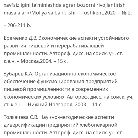
xavfsizligini ta’minlashda agrar bozorni rivojlantirish
masalalari//Moliya va bank ishi. – Toshkent,2020. – № 2.
– 206-211 b.
Eременко Д.В. Экономические аспекти устойчивого
развития пишевой и перерабативаюшей
промишленности. Aвтореф. дисс. на соиск. уч. ст.
к.е.н. – Москва,2004. – 15 с.
Зубарев К.A. Организационно-економическое
обеспечение функсионирования предприятий
пишевой промишленности в современних
економических условиях. Aвтореф. дисс. на соиск. уч.
ст. к.е.н. – Нижний Новгород, 2003. – 11 с.
Толкачева С.В. Научно-методические аспекти
диверсификации предприятий хлебопекарной
промишленности. Aвтореф. дисс. на соиск. уч. ст.