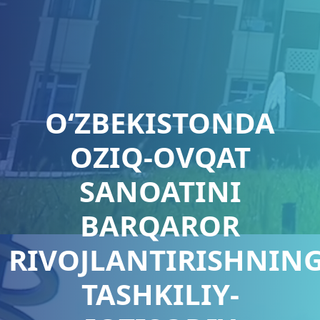
OʻZBEKISTONDA
OZIQ-OVQAT
SANOATINI
BARQAROR
RIVOJLANTIRISHNIN
TASHKILIY-