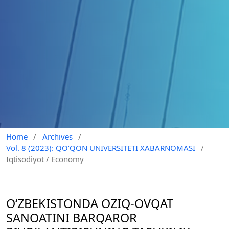
Home
/
Archives
/
Vol. 8 (2023): QO‘QON UNIVERSITETI XABARNOMASI
/
Iqtisodiyot / Economy
OʻZBEKISTONDA OZIQ-OVQAT
SANOATINI BARQAROR