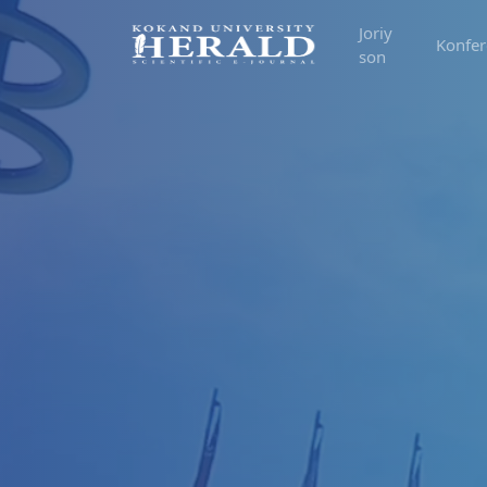
Joriy
Konfer
son