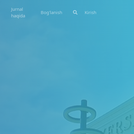
Jurnal
Bog'lanish
Kirish
haqida