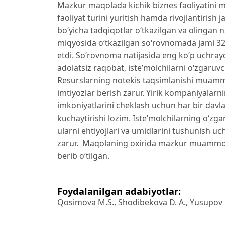
Mazkur maqolada kichik biznes faoliyatini ma
faoliyat turini yuritish hamda rivojlantiri
bo‘yicha tadqiqotlar o‘tkazilgan va olingan 
miqyosida o‘tkazilgan so‘rovnomada jami 320 
etdi. So‘rovnoma natijasida eng ko‘p uchra
adolatsiz raqobat, iste’molchilarni o‘zgaruvc
Resurslarning notekis taqsimlanishi muammos
imtiyozlar berish zarur. Yirik kompaniyalarn
imkoniyatlarini cheklash uchun har bir davl
kuchaytirishi lozim. Iste’molchilarning o‘z
ularni ehtiyojlari va umidlarini tushunish 
zarur. Maqolaning oxirida mazkur muammola
berib o‘tilgan.
Foydalanilgan adabiyotlar:
Qosimova M.S., Shodibekova D. A., Yusupov 
qo‘llanma. -T.: O‘zbekiston Yozuvchilar uyus