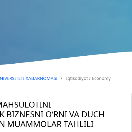
 UNIVERSITETI XABARNOMASI
/
Iqtisodiyot / Economy
MAHSULOTINI
K BIZNESNI O‘RNI VA DUCH
AN MUAMMOLAR TAHLILI