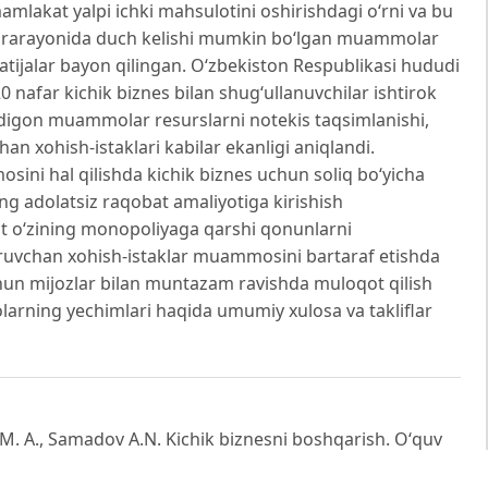
mlakat yalpi iсhki mahsulotini oshirishdagi o‘rni va bu
sh jararayonida duch kelishi mumkin bo‘lgan muammolar
natijalar bayon qilingan. O‘zbekiston Respublikasi hududi
nafar kichik biznes bilan shug‘ullanuvchilar ishtirok
ydigon muammolar resurslarni notekis taqsimlanishi,
han xohish-istaklari kabilar ekanligi aniqlandi.
ini hal qilishda kichik biznes uchun soliq bo‘yicha
ing adolatsiz raqobat amaliyotiga kirishish
at o‘zining monopoliyaga qarshi qonunlarni
garuvchan xohish-istaklar muammosini bartaraf etishda
uchun mijozlar bilan muntazam ravishda muloqot qilish
rning yechimlari haqida umumiy xulosa va takliflar
M. A., Samadov A.N. Kichik biznesni boshqarish. Oʻquv
hmasi Adabiyot jamg‘armasi nashriyoti, 2005. 160 b.