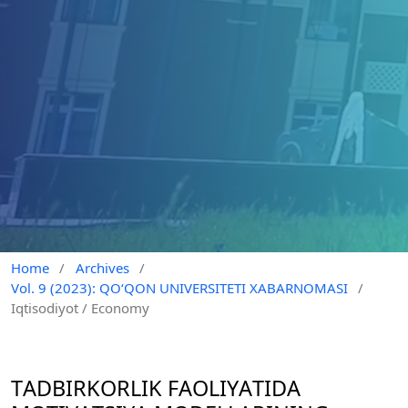
Home
/
Archives
/
Vol. 9 (2023): QO‘QON UNIVERSITETI XABARNOMASI
/
Iqtisodiyot / Economy
TАDBIRKОRLIK FАОLIYАTIDА