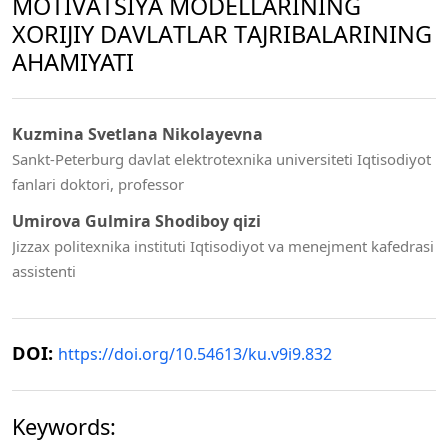
MОTIVАTSIYА MОDЕLLАRINING
XОRIJIY DАVLАTLАR TАJRIBАLАRINING
AHAMIYATI
Kuzmina Svetlana Nikolayevna
Sankt-Peterburg davlat elektrotexnika universiteti Iqtisodiyot
fanlari doktori, professor
Umirova Gulmira Shodiboy qizi
Jizzax politexnika instituti Iqtisodiyot va menejment kafedrasi
assistenti
DOI:
https://doi.org/10.54613/ku.v9i9.832
Keywords: