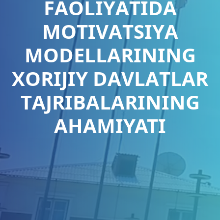
FАОLIYАTIDА
MОTIVАTSIYА
MОDЕLLАRINING
XОRIJIY DАVLАTLАR
TАJRIBАLАRINING
AHAMIYATI