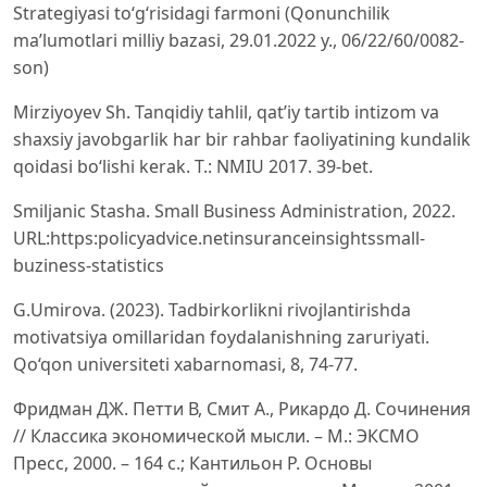
Strategiyasi to‘g‘risidagi farmoni (Qonunchilik
maʼlumotlari milliy bazasi, 29.01.2022 y., 06/22/60/0082-
son)
Mirziyoyev Sh. Tanqidiy tahlil, qat’iy tartib intizom va
shaxsiy javobgarlik har bir rahbar faoliyatining kundalik
qoidasi bo‘lishi kerak. T.: NMIU 2017. 39-bet.
Smiljanic Stasha. Small Business Administration, 2022.
URL:https:policyadvice.netinsuranceinsightssmall-
buziness-statistics
G.Umirova. (2023). Tadbirkorlikni rivojlantirishda
motivatsiya omillaridan foydalanishning zaruriyati.
Qo‘qon universiteti xabarnomasi, 8, 74-77.
Фридман ДЖ. Петти В, Смит А., Рикардо Д. Сочинения
// Классика экономической мысли. – М.: ЭКСМО
Пресс, 2000. – 164 с.; Кантильон Р. Основы