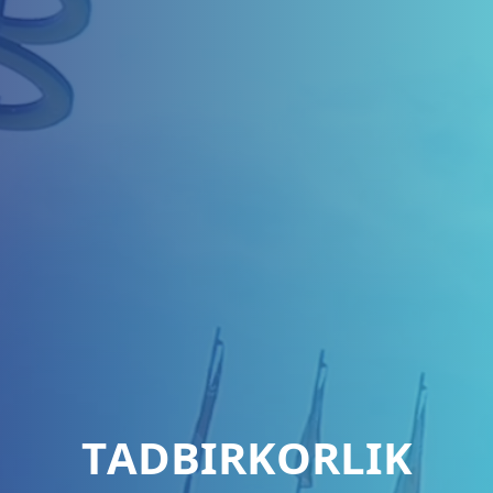
TАDBIRKОRLIK