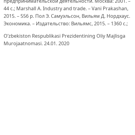
предпринимательской деятельности. Москва: 2001. –
44 с.; Marshall A. Industry and trade. – Vani Prakashan,
2015. – 556 p. Пол Э. Самуэльсон, Вильям Д. Нордхаус.
Экономика. – Издательство: Вильямс, 2015. – 1360 с.;
O’zbekiston Respublikasi Prezidentining Oliy Majlisga
Murojaatnomasi. 24.01. 2020
Umarov Toxirjon Mamurjonovich. (2024). ERKIN
IQTISODIY ZONALARDA TADBIRKORLIK FAOLIYATIGA
INNOVATSIYALAR VA INVESTITSIYALARNI
RAG‘BATLANTIRISHDA KLASTER YONDASHUVINING
O‘RNI. INTERNATIONAL CONFERENCE OF NATURAL AND
SOCIAL-HUMANITARIAN SCIENCES, 1(1), 156–167.
Retrieved from
https://universalconference.us/universalconference/inde
Малое предпринимательство в России: прошлое,
настоящее и будущее. Под ред. Б.Г.Ясина,