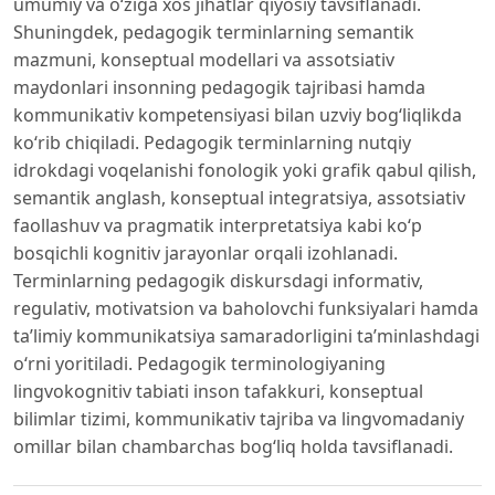
umumiy va o‘ziga xos jihatlar qiyosiy tavsiflanadi.
Shuningdek, pedagogik terminlarning semantik
mazmuni, konseptual modellari va assotsiativ
maydonlari insonning pedagogik tajribasi hamda
kommunikativ kompetensiyasi bilan uzviy bog‘liqlikda
ko‘rib chiqiladi. Pedagogik terminlarning nutqiy
idrokdagi voqelanishi fonologik yoki grafik qabul qilish,
semantik anglash, konseptual integratsiya, assotsiativ
faollashuv va pragmatik interpretatsiya kabi ko‘p
bosqichli kognitiv jarayonlar orqali izohlanadi.
Terminlarning pedagogik diskursdagi informativ,
regulativ, motivatsion va baholovchi funksiyalari hamda
ta’limiy kommunikatsiya samaradorligini ta’minlashdagi
o‘rni yoritiladi. Pedagogik terminologiyaning
lingvokognitiv tabiati inson tafakkuri, konseptual
bilimlar tizimi, kommunikativ tajriba va lingvomadaniy
omillar bilan chambarchas bog‘liq holda tavsiflanadi.