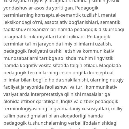
xususiyatlari qiyosiy-pragmatik hamda psixolingvistik
yondashuvlar asosida yoritilgan. Pedagogik
terminlarning konseptual-semantik tuzilishi, mental
leksikondagi o‘rni, assotsiativ bog‘lanishlari, semantik
faollashuv mexanizmlari hamda pedagogik diskursdagi
pragmatik imkoniyatlari tahlil qilinadi. Pedagogik
terminlar ta’lim jarayonida ilmiy bilimlarni uzatish,
pedagogik faoliyatni tashkil etish va kommunikativ
munosabatlarni tartibga solishda muhim lingvistik
hamda kognitiv vosita sifatida talqin etiladi. Maqolada
pedagogik terminlarning inson ongida konseptual
bilimlar bilan bog‘liq holda shakllanishi, ularning nutqiy
faoliyat jarayonida faollashuvi va turli kommunikativ
vaziyatlarda interpretatsiya qilinishi masalalariga
alohida e’tibor qaratilgan. Ingliz va o‘zbek pedagogik
terminologiyasining lingvomadaniy xususiyatlari, milliy
ta’lim paradigmalari bilan aloqadorligi hamda
pedagogik tushunchalarning verbal ifodalanishidagi