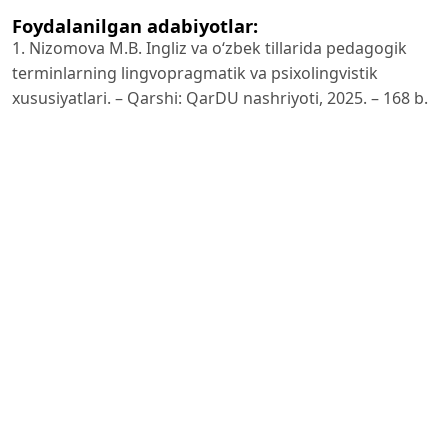
Foydalanilgan adabiyotlar:
1. Nizomova M.B. Ingliz va o‘zbek tillarida pedagogik
terminlarning lingvopragmatik va psixolingvistik
xususiyatlari. – Qarshi: QarDU nashriyoti, 2025. – 168 b.
2. Safarov Sh. Kognitiv tilshunoslik. – Jizzax: Sangzor,
2006. – 124 b.
3. Mahmudov N. Tilning mukammal tadqiqi yo‘llarini
izlab. – Toshkent: Fan, 2012. – 176 b.
4. Kubryakova E. Краткий словарь когнитивных
терминов. – Москва: МГУ, 1996. – 245 с.
5. Leontiev A. Основы психолингвистики. – Москва:
Смысл, 1997. – 287 с.
6. Luria A. Язык и сознание. – Москва: Издательство
Московского университета, 1979. – 320 с.