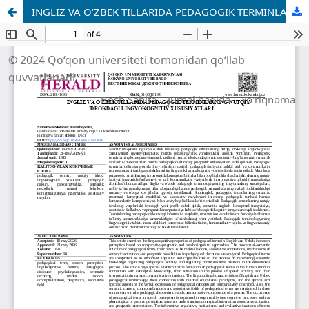
INGLIZ VA O‘ZBEK TILLARIDA PEDAGOGIK TERMINLARNING NUTQIY IDROKDAGI LINGVOKOGNITIV XUSUSIYATLARI
© 2024 Qo‘qon universiteti tomonidan qo‘llab
quvvatlanadi
Bosh Sahifa
Jurnal haqida
Yo'riqnoma