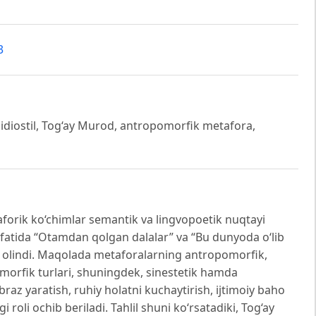
3
 idiostil, Tog‘ay Murod, antropomorfik metafora,
orik ko‘chimlar semantik va lingvopoetik nuqtayi
 sifatida “Otamdan qolgan dalalar” va “Bu dunyoda o‘lib
 olindi. Maqolada metaforalarning antropomorfik,
morfik turlari, shuningdek, sinestetik hamda
obraz yaratish, ruhiy holatni kuchaytirish, ijtimoiy baho
 roli ochib beriladi. Tahlil shuni ko‘rsatadiki, Tog‘ay