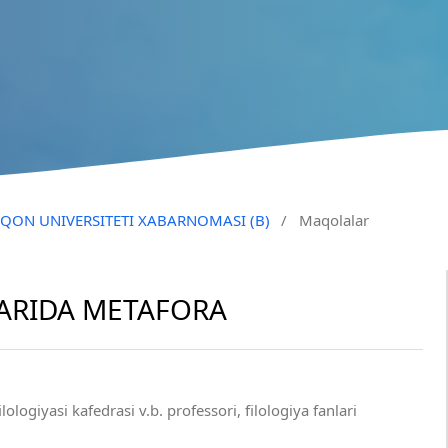
QO‘QON UNIVERSITETI XABARNOMASI (B)
/
Maqolalar
ARIDA METAFORA
lologiyasi kafedrasi v.b. professori, filologiya fanlari