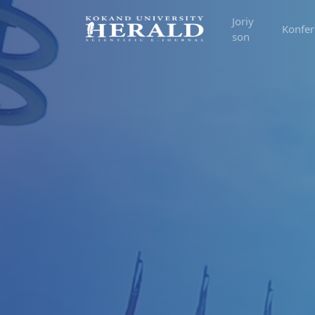
Joriy
Konfer
son