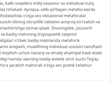
 balki voqelikni milliy tasavvur va individual nutq
da ishlatadi. Ayniqsa, adib qo‘llagan metaforalarda
ni ifodalashda o‘ziga xos okkazional metaforalar
zuvchi tilining obrazlilik tabiatini aniqroq ko‘rsatish va
urlashtirishga xizmat qiladi. Shuningdek, yozuvchi
sh va badiiy matnning lingvopoetik talqinini
atijalari o‘zbek badiiy matnlarida metaforik
ini aniqlash, muallifning individual uslubini tavsiflash
 boyitish uchun nazariy va amaliy ahamiyat kasb etadi.
igi hamda ularning badiiy-estetik ta’sir kuchi Tog‘ay
afora yaratish mahorati o‘ziga xos poetik tafakkur
oralar va ularning badiiy matndagi o‘rni. “Davlat tili
sidagi respublika ikkinchi ilmiy-amaliy anjuman