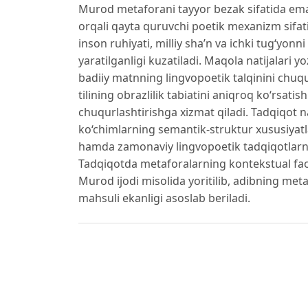
Murod metaforani tayyor bezak sifatida emas,
orqali qayta quruvchi poetik mexanizm sifati
inson ruhiyati, milliy sha’n va ichki tug‘yon
yaratilganligi kuzatiladi. Maqola natijalari yo
badiiy matnning lingvopoetik talqinini chuq
tilining obrazlilik tabiatini aniqroq ko‘rsati
chuqurlashtirishga xizmat qiladi. Tadqiqot n
ko‘chimlarning semantik-struktur xususiyatlar
hamda zamonaviy lingvopoetik tadqiqotlarni
Tadqiqotda metaforalarning kontekstual faoll
Murod ijodi misolida yoritilib, adibning met
mahsuli ekanligi asoslab beriladi.
Foydalanilgan adabiyotlar:
1. Ibragimov X. O‘zbek tilida teomorfik metaf
taraqqiyoti: muammolar va yechimlar” mavzu
materiallari. – Toshkent, 2022.