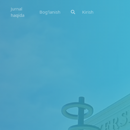
Jurnal
Bog'lanish
Kirish
haqida