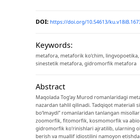
DOI:
https://doi.org/10.54613/ku.v18iB.167
Keywords:
metafora, metaforik ko‘chim, lingvopoetika,
sinestetik metafora, gidromorfik metafora
Abstract
Maqolada Tog‘ay Murod romanlaridagi metaf
nazardan tahlil qilinadi. Tadqiqot materiali
bo‘lmaydi” romanlaridan tanlangan misollar
zoomorfik, fitomorfik, kosmomorfik va abio
gidromorfik ko‘rinishlari ajratilib, ularning 
berish va muallif idiostilini namoyon etishdagi