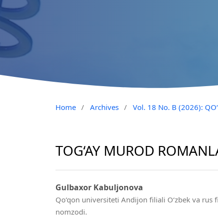
Home
/
Archives
/
Vol. 18 No. B (2026): 
TOG‘AY MUROD ROMANL
Gulbaxor Kabuljonova
Qo‘qon universiteti Andijon filiali O‘zbek va rus fi
nomzodi.