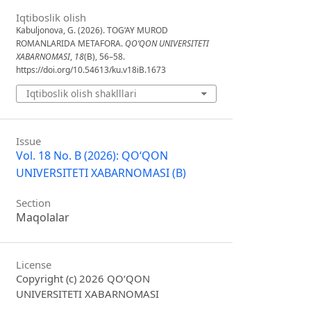
Iqtiboslik olish
Kabuljonova, G. (2026). TOG‘AY MUROD
ROMANLARIDA METAFORA.
QO‘QON UNIVERSITETI
XABARNOMASI
,
18
(B), 56–58.
https://doi.org/10.54613/ku.v18iB.1673
Iqtiboslik olish shaklllari
Issue
Vol. 18 No. B (2026): QO‘QON
UNIVERSITETI XABARNOMASI (B)
Section
Maqolalar
License
Copyright (c) 2026 QO‘QON
UNIVERSITETI XABARNOMASI