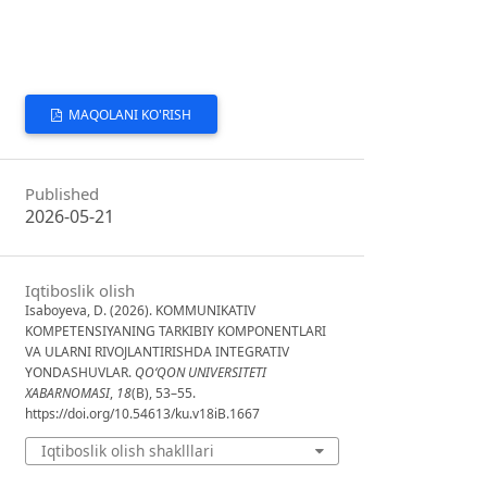
MAQOLANI KO'RISH
Published
2026-05-21
Iqtiboslik olish
Isaboyeva, D. (2026). KOMMUNIKATIV
KOMPETENSIYANING TARKIBIY KOMPONENTLARI
VA ULARNI RIVOJLANTIRISHDA INTEGRATIV
YONDASHUVLAR.
QO‘QON UNIVERSITETI
XABARNOMASI
,
18
(B), 53–55.
https://doi.org/10.54613/ku.v18iB.1667
Iqtiboslik olish shaklllari