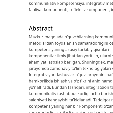
kommunikativ kompetensiya, integrativ met
faoliyat komponenti, refleksiv komponent, i
Abstract
Mazkur maqolada o‘quvchilarning kommunikati
metodlardan foydalanish samaradorligini osh
kompetensiyaning asosiy tarkibiy qismlari — m
komponentlar ilmiy jihatdan yoritilib, ularn
ahamiyati asoslab berilgan. Shuningdek, ma
jarayonida zamonaviy ta’lim texnologiyalari v
Integrativ yondashuvlar o‘quv jarayonini naf
hamkorlikda ishlash va o‘z fikrini aniq hamda
yo‘naltiradi. Bundan tashqari, integratsion ta
kommunikativ tashabbuskorligi ortib borishi
salohiyati kengayishi ta’kidlanadi. Tadqiqot 
kompetensiyaning har bir komponenti o‘zaro u
samaradorligi sezilarli darajada oshadi ha