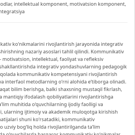
odlar, intellektual komponent, motivatsion komponent,
ntegratsiya
v ko‘nikmalarini rivojlantirish jarayonida integrativ
irishning nazariy asoslari tahlil qilindi. Kommunikativ
otivatsion, intellektual, faoliyat va refleksiv
i shakllantirishda integrativ yondashuvlarning pedagogik
qolada kommunikativ kompetensiyani rivojlantirish
a interfaol metodlarning o‘rni alohida e’tiborga olinadi.
aqat bilim berishga, balki shaxsning mustaqil fikrlash,
 mantiqiy ifodalash qobiliyatlarini rivojlantirishga
’lim muhitida o‘quvchilarning ijodiy faolligi va
, ularning ijtimoiy va akademik muloqotga kirishish
natijalari shuni ko‘rsatadiki, kommunikativ
zviy bog‘liq holda rivojlantirilganda ta’lim
mda o‘quvchilarda barqaror kommunikativ ko‘nikmalar