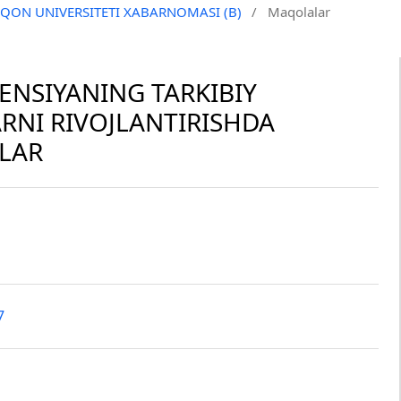
QO‘QON UNIVERSITETI XABARNOMASI (B)
/
Maqolalar
NSIYANING TARKIBIY
RNI RIVOJLANTIRISHDA
LAR
7