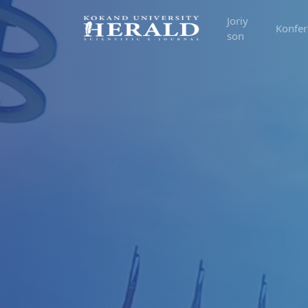
Joriy
Konfer
son