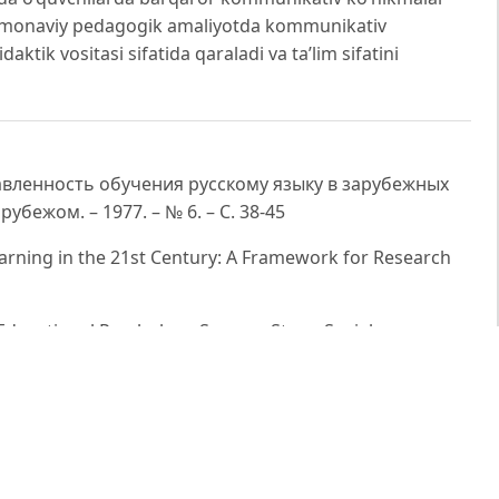
 zamonaviy pedagogik amaliyotda kommunikativ
tik vositasi sifatida qaraladi va ta’lim sifatini
авленность обучения русскому языку в зарубежных
убежом. – 1977. – № 6. – С. 38-45
-Learning in the 21st Century: A Framework for Research
n Educational Psychology Success Story: Social
rning. Educational Researcher, 38(5), 365-379.
 in Higher Education to Become Effective Teachers of
 and Innovations Skills Domain of the New Learning
ucation, 3(4), 37-48.