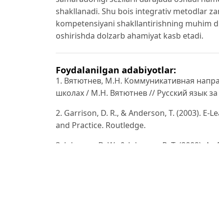
shakllanadi. Shu bois integrativ metodlar
kompetensiyani shakllantirishning muhim didak
oshirishda dolzarb ahamiyat kasb etadi.
Foydalanilgan adabiyotlar:
1. Вятютнев, М.Н. Коммуникативная напр
школах / М.Н. Вятютнев // Русский язык за р
2. Garrison, D. R., & Anderson, T. (2003). E
and Practice. Routledge.
3. Johnson, D. W., & Johnson, R. T. (2009). A
Interdependence Theory and Cooperative Lea
4. Kivunja, C. (2014). Innovative Pedagogies
21st Century Skills: Unpacking the Learning
Paradigm. International Journal of Higher Ed