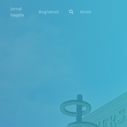
Jurnal
Bog'lanish
Kirish
haqida