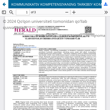
KOMMUNIKATIV KOMPETENSIYANING TARKIBIY KOMPONENTLARI VA ULARNI RIVOJLANTIRISHDA INTEGRATIV YONDASHUVLAR
© 2024 Qo‘qon universiteti tomonidan qo‘llab
quvvatlanadi
Bosh Sahifa
Jurnal haqida
Yo'riqnoma