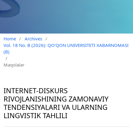
Home
/
Archives
/
Vol. 18 No. B (2026): QO‘QON UNIVERSITETI XABARNOMASI
(B)
/
Maqolalar
INTERNET-DISKURS
RIVOJLANISHINING ZAMONAVIY
TENDENSIYALARI VA ULARNING
LINGVISTIK TAHLILI