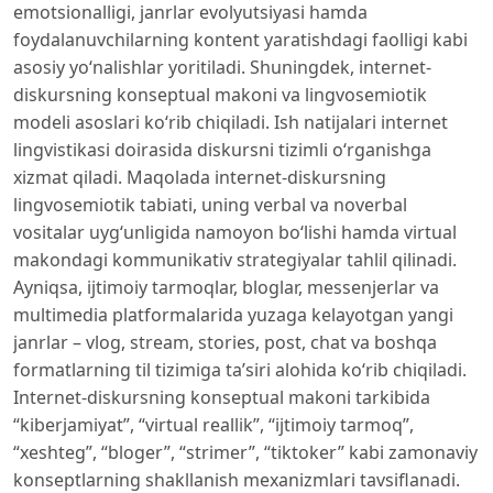
emotsionalligi, janrlar evolyutsiyasi hamda
foydalanuvchilarning kontent yaratishdagi faolligi kabi
asosiy yo‘nalishlar yoritiladi. Shuningdek, internet-
diskursning konseptual makoni va lingvosemiotik
modeli asoslari ko‘rib chiqiladi. Ish natijalari internet
lingvistikasi doirasida diskursni tizimli o‘rganishga
xizmat qiladi. Maqolada internet-diskursning
lingvosemiotik tabiati, uning verbal va noverbal
vositalar uyg‘unligida namoyon bo‘lishi hamda virtual
makondagi kommunikativ strategiyalar tahlil qilinadi.
Ayniqsa, ijtimoiy tarmoqlar, bloglar, messenjerlar va
multimedia platformalarida yuzaga kelayotgan yangi
janrlar – vlog, stream, stories, post, chat va boshqa
formatlarning til tizimiga ta’siri alohida ko‘rib chiqiladi.
Internet-diskursning konseptual makoni tarkibida
“kiberjamiyat”, “virtual reallik”, “ijtimoiy tarmoq”,
“xeshteg”, “bloger”, “strimer”, “tiktoker” kabi zamonaviy
konseptlarning shakllanish mexanizmlari tavsiflanadi.