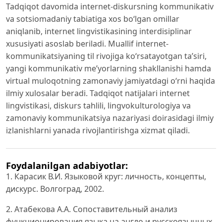
Tadqiqot davomida internet-diskursning kommunikativ
va sotsiomadaniy tabiatiga xos bo‘lgan omillar
aniqlanib, internet lingvistikasining interdisiplinar
xususiyati asoslab beriladi. Muallif internet-
kommunikatsiyaning til rivojiga ko‘rsatayotgan ta’siri,
yangi kommunikativ me’yorlarning shakllanishi hamda
virtual muloqotning zamonaviy jamiyatdagi o‘rni haqida
ilmiy xulosalar beradi. Tadqiqot natijalari internet
lingvistikasi, diskurs tahlili, lingvokulturologiya va
zamonaviy kommunikatsiya nazariyasi doirasidagi ilmiy
izlanishlarni yanada rivojlantirishga xizmat qiladi.
Foydalanilgan adabiyotlar:
1. Карасик В.И. Языковой круг: личность, концепты,
дискурс. Волгоград, 2002.
2. Атабекова А.А. Сопоставительный анализ
функционирования языка на англо и русскоязычных