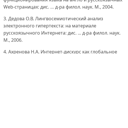
Web-страницах: дис. … д-ра филол. наук. М., 2004.
3. Дедова О.В. Лингвосемиотический анализ
электронного гипертекста: на материале
русскоязычного Интернета: дис. ... д-ра филол. наук.
М., 2006.
4. Ахренова Н.А. Интернет-дискурс как глобальное
межкультурное явление и его языковое оформление:
автореф. дис. … д-ра филол. наук. М., 2009.
5. Морослин П.В. Лингвокультурологические основы
теории функционирования Рунета в пространстве
межкультурной коммуникации: дис. ... д-ра филол.
наук. М., 2010.
6. Galichkina E.N. Yazykovye harakteristiki pravil i norm
obshcheniya po sotovomu telefonu // Gumanitarnye
nauki i obrazovanie. 2020. T. 11. № 4. S. 136–142.