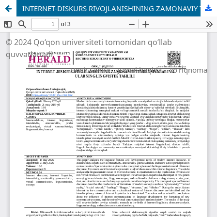
INTERNET-DISKURS RIVOJLANISHINING ZAMONAVIY TENDENSIYALARI VA ULARNING LINGVISTIK TAHLILI
© 2024 Qo‘qon universiteti tomonidan qo‘llab
quvvatlanadi
Bosh Sahifa
Jurnal haqida
Yo'riqnoma