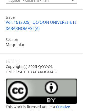
Iqtiboslik olish shaklllari
Issue
Vol. 16 (2025): QO‘QON UNIVERSITETI
XABARNOMASI (A)
Section
Maqolalar
License
Copyright (c) 2025 QO‘QON
UNIVERSITETI XABARNOMASI
This work is licensed under a
Creative