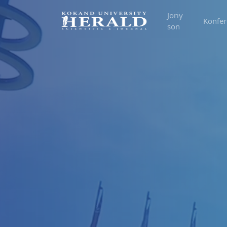
Joriy
Konfer
son