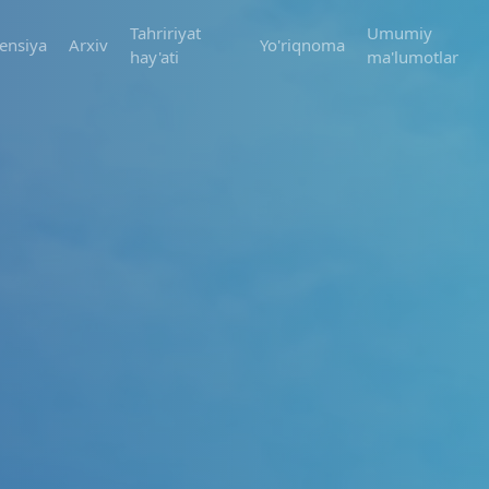
Tahririyat
Umumiy
ensiya
Arxiv
Yo'riqnoma
hay'ati
ma'lumotlar