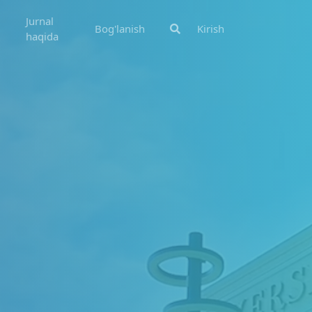
Jurnal
Bog'lanish
Kirish
haqida