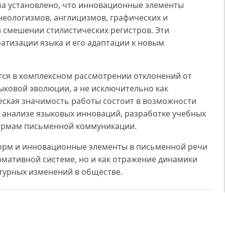
за установлено, что инновационные элементы
еологизмов, англицизмов, графических и
в смешении стилистических регистров. Эти
атизации языка и его адаптации к новым
тся в комплексном рассмотрении отклонений от
зыковой эволюции, а не исключительно как
еская значимость работы состоит в возможности
 анализе языковых инноваций, разработке учебных
нормам письменной коммуникации.
норм и инновационные элементы в письменной речи
рмативной системе, но и как отражение динамики
турных изменений в обществе.
 развития русского языка в интернете. — М., 2020.