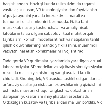
bag‘ishlangan. Hozirgi kunda ta’lim tizimida raqamli
vositalar, xususan, VR texnologiyalaridan foydalanish
o‘quv jarayonini yanada interaktiv, samarali va
tushunarli qilish imkonini bermoqda. Fizika fani
murakkab nazariy tushunchalar va amaliy hisob-
kitoblarni talab qilgani sababli, virtual muhit orqali
tajribalarni ko‘rish, modellashtirish va natijalarni tahlil
qilish o‘quvchilarning mantiqiy fikrlashini, muammoli
vaziyatni hal etish ko‘nikmalarini rivojlantiradi.
Tadqiqotda VR qurilmalari yordamida yaratilgan virtual
laboratoriyalar, 3D modellar va tajribaviy simulyatsiyalar
misolida masala yechishning yangi usullari ko‘rib
chiqiladi. Shuningdek, VR asosida tashkil etilgan darslar
an’anaviy usullarga nisbatan o‘quvchilarning qiziqishini
oshirishi, mavzuni chuqur anglash va o‘zlashtirish
darajasini yuksaltirishi ilmiy jihatdan asoslanadi.
O‘tkazilgan kuzatuv va tajribalardan ma’lum bo‘ldiki, VR