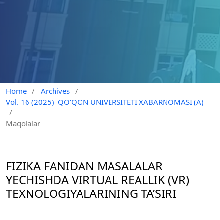
Home
/
Archives
/
Vol. 16 (2025): QO‘QON UNIVERSITETI XABARNOMASI (A)
/
Maqolalar
FIZIKA FANIDAN MASALALAR
YECHISHDA VIRTUAL REALLIK (VR)
TEXNOLOGIYALARINING TA’SIRI