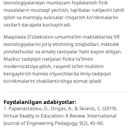
texnologiyalaridan muntazam foydalanish fizik
masalalarni mustaqil yechish, tajribalar natijasini tahlil
qilish va mantiqiy xulosalar chiqarish ko‘nikmalarini
sezilarli darajada kuchaytiradi.
Maqolada O‘zbekiston umumta’lim maktablarida VR
texnologiyalarini joriy etishning istiqbollari, metodik
yondashuvlar va amaliy tavsiyalar ham bayon etilgan.
Mazkur tadqiqot natijalari fizika ta’limini
modernizatsiya qilish, raqamli ta’lim muhitini
kengaytirish hamda o‘quvchilarda ilmiy-tadqiqot
ko‘nikmalarini shakllantirishga xizmat qiladi.
Foydalanilgan adabiyotlar:
1. Papanastasiou, G., Drigas, A., & Skianis, C. (2019).
Virtual Reality in Education: A Review. International
Journal of Engineering Pedagogy, 9(2), 45–60.