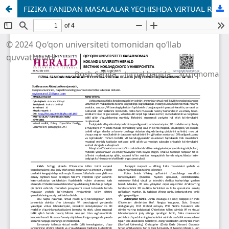
FIZIKA FANIDAN MASALALAR YECHISHDA VIRTUAL REALLIK (VR) TEXNOLOGIYALARINING TA’SIRI
© 2024 Qo‘qon universiteti tomonidan qo‘llab
quvvatlanadi
Bosh Sahifa
Jurnal haqida
Yo'riqnoma