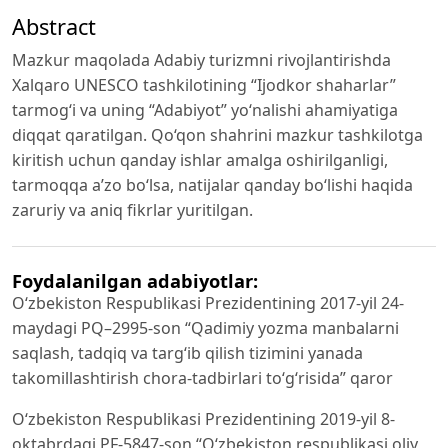
Abstract
Mazkur maqolada Adabiy turizmni rivojlantirishda
Xalqaro UNESCO tashkilotining “Ijodkor shaharlar”
tarmog‘i va uning “Adabiyot” yo‘nalishi ahamiyatiga
diqqat qaratilgan. Qo‘qon shahrini mazkur tashkilotga
kiritish uchun qanday ishlar amalga oshirilganligi,
tarmoqqa a’zo bo‘lsa, natijalar qanday bo‘lishi haqida
zaruriy va aniq fikrlar yuritilgan.
Foydalanilgan adabiyotlar:
O‘zbekiston Respublikasi Prezidentining 2017-yil 24-
maydagi PQ–2995-son “Qadimiy yozma manbalarni
saqlash, tadqiq va targ‘ib qilish tizimini yanada
takomillashtirish chora-tadbirlari to‘g‘risida” qaror
O‘zbekiston Respublikasi Prezidentining 2019-yil 8-
oktabrdagi PF-5847-son “O‘zbekiston respublikasi oliy