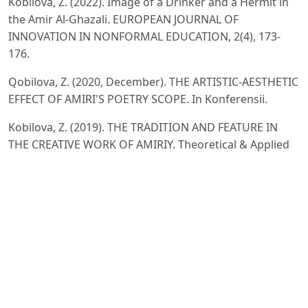
Kobilova, Z. (2022). Image of a Drinker and a Hermit in
the Amir Al-Ghazali. EUROPEAN JOURNAL OF
INNOVATION IN NONFORMAL EDUCATION, 2(4), 173-
176.
Qobilova, Z. (2020, December). THE ARTISTIC-AESTHETIC
EFFECT OF AMIRI'S POETRY SCOPE. In Konferensii.
Kobilova, Z. (2019). THE TRADITION AND FEATURE IN
THE CREATIVE WORK OF AMIRIY. Theoretical & Applied
Science, (9), 436-439.
Kabilova, Z. (2022). STUDYING EMIRI DEVON IN TURKEY.
Galaxy International Interdisciplinary Research Journal,
10(12), 669-671.
Bakirovna, K. Z. (2019). The Rhythm of the Literary
Impact. ANGLISTICUM. Journal of the Association-
Institute for English Language and American Studies,
8(9), 58-67.