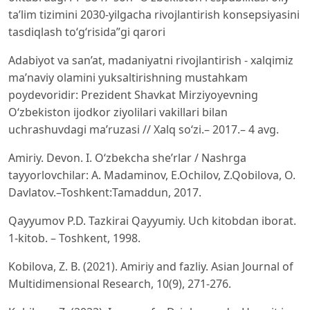
ta’lim tizimini 2030-yilgacha rivojlantirish konsepsiyasini
tasdiqlash to‘g‘risida”gi qarori
Adabiyot va san’at, madaniyatni rivojlantirish - xalqimiz
ma’naviy olamini yuksaltirishning mustahkam
poydevoridir: Prezident Shavkat Mirziyoyevning
O‘zbekiston ijodkor ziyolilari vakillari bilan
uchrashuvdagi ma’ruzasi // Xalq so‘zi.– 2017.– 4 avg.
Amiriy. Devon. I. O‘zbekcha she’rlar / Nashrga
tayyorlovchilar: A. Madaminov, E.Ochilov, Z.Qobilova, O.
Davlatov.–Toshkent:Tamaddun, 2017.
Qayyumov P.D. Tazkirai Qayyumiy. Uch kitobdan iborat.
1-kitob. – Toshkent, 1998.
Kobilova, Z. B. (2021). Amiriy and fazliy. Asian Journal of
Multidimensional Research, 10(9), 271-276.