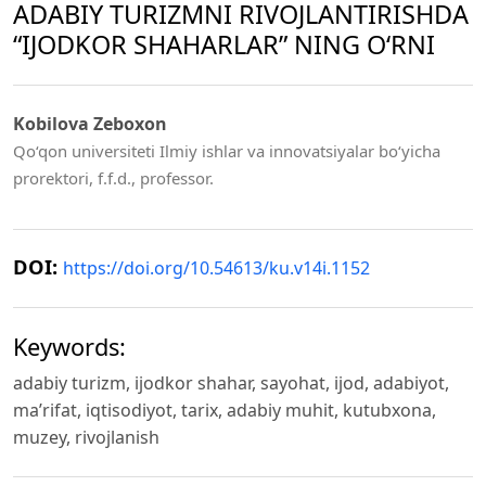
ADABIY TURIZMNI RIVOJLANTIRISHDA
“IJODKOR SHAHARLAR” NING O‘RNI
Kobilova Zeboxon
Qo‘qon universiteti Ilmiy ishlar va innovatsiyalar bo‘yicha
prorektori, f.f.d., professor.
DOI:
https://doi.org/10.54613/ku.v14i.1152
Keywords:
adabiy turizm, ijodkor shahar, sayohat, ijod, adabiyot,
ma’rifat, iqtisodiyot, tarix, adabiy muhit, kutubxona,
muzey, rivojlanish