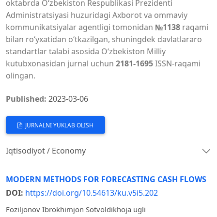
oktabrda O‘zbekiston Respublikasi Prezidenti
Administratsiyasi huzuridagi Axborot va ommaviy
kommunikatsiyalar agentligi tomonidan
№1138
raqami
bilan ro‘yxatidan o‘tkazilgan, shuningdek davlatlararo
standartlar talabi asosida O‘zbekiston Milliy
kutubxonasidan jurnal uchun
2181-1695
ISSN-raqami
olingan.
Published:
2023-03-06
JURNALNI YUKLAB OLISH
Iqtisodiyot / Economy
MODERN METHODS FOR FORECASTING CASH FLOWS
DOI:
https://doi.org/10.54613/ku.v5i5.202
Foziljonov Ibrokhimjon Sotvoldikhoja ugli