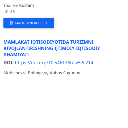
Toxirov Rustam
40-43
MAQOLANI KO'RISH
MAMLAKAT IQTISODIYOTIDA TURIZMNI
RIVOJLANTIRISHNING IJTIMOIY-IQTISODIY
AHAMIYATI
DOI:
https://doi.org/10.54613/ku.v5i5.214
Mohichexra Boltayeva, Abbos Suyunov
44-46
MAQOLANI KO'RISH
O‘ZBEKISTONDA ISLOMIY MOLIYA TIZIMINI
QO‘LLASH ISTIQBOLLARI
DOI:
https://doi.org/10.54613/ku.v5i5.215