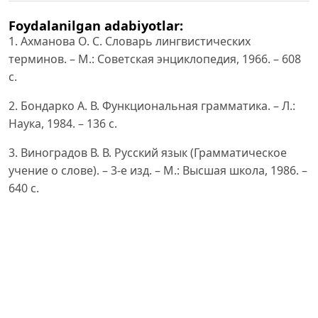
Foydalanilgan adabiyotlar:
1. Ахманова О. С. Словарь лингвистических
терминов. – М.: Советская энциклопедия, 1966. – 608
с.
2. Бондарко А. В. Функциональная грамматика. – Л.:
Наука, 1984. – 136 с.
3. Виноградов В. В. Русский язык (Грамматическое
учение о слове). – 3-е изд. – М.: Высшая школа, 1986. –
640 с.
4. Comrie B. Tense. – Cambridge: Cambridge University
Press, 1985. – 139 p.
5. Lyons J. Semantics. Vol. 1–2. – Cambridge: Cambridge
University Press, 1977. – 897 p.
6. Helbig G., Buscha J. Deutsche Grammatik: Ein