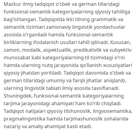
Mazkur ilmiy tadqiqot o‘zbek va german tillaridagi
funksional-semantik kategoriyalarning qiyosiy tahliliga
bag‘ishlangan. Tadqiqotda ikki tilning grammatik va
semantik tizimlari zamonaviy lingvistik yondashuvlar
asosida o‘rganiladi hamda funksional-semantik
birliklarning ifodalanish usullari tahlil qilinadi. Xususan,
zamon, modalik, aspektuallik, predikativlik va subyektiv
munosabat kabi kategoriyalarning til tizimidagi o‘rni
hamda ularning nutq jarayonida qo‘llanish xususiyatlari
qiyosiy jihatdan yoritiladi. Tadqiqot davomida o‘zbek va
german tillaridagi umumiy va farqli jihatlar aniqlanib,
ularning lingvistik tabiati ilmiy asosda tavsiflanadi.
Shuningdek, funksional-semantik kategoriyalarning
tarjima jarayonidagi ahamiyati ham ko‘rib chiqiladi.
Tadqiqot natijalari qiyosiy tilshunoslik, lingvosemantika,
pragmalingvistika hamda tarjimashunoslik sohalarida
nazariy va amaliy ahamiyat kasb etadi.