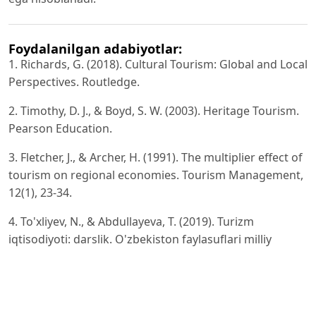
Foydalanilgan adabiyotlar:
1. Richards, G. (2018). Cultural Tourism: Global and Local
Perspectives. Routledge.
2. Timothy, D. J., & Boyd, S. W. (2003). Heritage Tourism.
Pearson Education.
3. Fletcher, J., & Archer, H. (1991). The multiplier effect of
tourism on regional economies. Tourism Management,
12(1), 23-34.
4. To'xliyev, N., & Abdullayeva, T. (2019). Turizm
iqtisodiyoti: darslik. O'zbekiston faylasuflari milliy
jamiyati nashriyoti.
5. Tuxfatullin, I. S. (2021). Klaster yondashuvi asosida
hududiy turizm bozorini rivojlantirish istiqbollari.