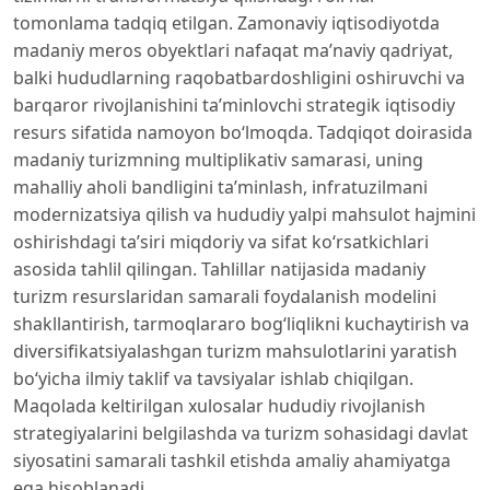
tomonlama tadqiq etilgan. Zamonaviy iqtisodiyotda
madaniy meros obyektlari nafaqat ma’naviy qadriyat,
balki hududlarning raqobatbardoshligini oshiruvchi va
barqaror rivojlanishini ta’minlovchi strategik iqtisodiy
resurs sifatida namoyon bo‘lmoqda. Tadqiqot doirasida
madaniy turizmning multiplikativ samarasi, uning
mahalliy aholi bandligini ta’minlash, infratuzilmani
modernizatsiya qilish va hududiy yalpi mahsulot hajmini
oshirishdagi ta’siri miqdoriy va sifat ko‘rsatkichlari
asosida tahlil qilingan. Tahlillar natijasida madaniy
turizm resurslaridan samarali foydalanish modelini
shakllantirish, tarmoqlararo bog‘liqlikni kuchaytirish va
diversifikatsiyalashgan turizm mahsulotlarini yaratish
bo‘yicha ilmiy taklif va tavsiyalar ishlab chiqilgan.
Maqolada keltirilgan xulosalar hududiy rivojlanish
strategiyalarini belgilashda va turizm sohasidagi davlat
siyosatini samarali tashkil etishda amaliy ahamiyatga
ega hisoblanadi.