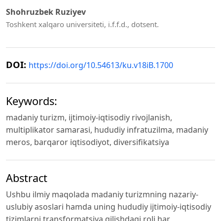
Shohruzbek Ruziyev
Toshkent xalqaro universiteti, i.f.f.d., dotsent.
DOI:
https://doi.org/10.54613/ku.v18iB.1700
Keywords:
madaniy turizm, ijtimoiy-iqtisodiy rivojlanish,
multiplikator samarasi, hududiy infratuzilma, madaniy
meros, barqaror iqtisodiyot, diversifikatsiya
Abstract
Ushbu ilmiy maqolada madaniy turizmning nazariy-
uslubiy asoslari hamda uning hududiy ijtimoiy-iqtisodiy
tizimlarni transformatsiya qilishdagi roli har