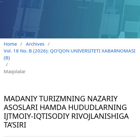
Home
/
Archives
/
Vol. 18 No. B (2026): QO‘QON UNIVERSITETI XABARNOMASI
(B)
/
Maqolalar
MADANIY TURIZMNING NAZARIY
ASOSLARI HAMDA HUDUDLARNING
IJTMOIY-IQTISODIY RIVOJLANISHIGA
TA’SIRI