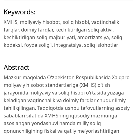
Keywords:
XMHS, moliyaviy hisobot, soliq hisobi, vaqtinchalik
farqlar, doimiy farqlar, kechiktirilgan soliq aktivi,
kechiktirilgan soliq majburiyati, amortizatsiya, soliq
kodeksi, foyda solig‘i, integratsiya, soliq islohotlari
Abstract
Mazkur maqolada O‘zbekiston Respublikasida Xalqaro
moliyaviy hisobot standartlariga (XMHS) o‘tish
jarayonida moliyaviy va soliq hisobi o‘rtasida yuzaga
keladigan vaqtinchalik va doimiy farqlar chuqur ilmiy
tahlil qilingan. Tadqiqotda ushbu tafovutlarning asosiy
sabablari sifatida XMHSning iqtisodiy mazmunga
asoslangan yondashuvi hamda milliy soliq
qonunchiligining fiskal va qat’iy me’yorlashtirilgan