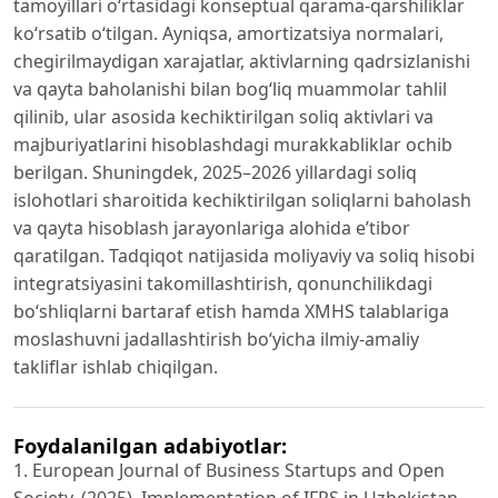
tamoyillari o‘rtasidagi konseptual qarama-qarshiliklar
ko‘rsatib o‘tilgan. Ayniqsa, amortizatsiya normalari,
chegirilmaydigan xarajatlar, aktivlarning qadrsizlanishi
va qayta baholanishi bilan bog‘liq muammolar tahlil
qilinib, ular asosida kechiktirilgan soliq aktivlari va
majburiyatlarini hisoblashdagi murakkabliklar ochib
berilgan. Shuningdek, 2025–2026 yillardagi soliq
islohotlari sharoitida kechiktirilgan soliqlarni baholash
va qayta hisoblash jarayonlariga alohida e’tibor
qaratilgan. Tadqiqot natijasida moliyaviy va soliq hisobi
integratsiyasini takomillashtirish, qonunchilikdagi
bo‘shliqlarni bartaraf etish hamda XMHS talablariga
moslashuvni jadallashtirish bo‘yicha ilmiy-amaliy
takliflar ishlab chiqilgan.
Foydalanilgan adabiyotlar:
1. European Journal of Business Startups and Open
Society. (2025). Implementation of IFRS in Uzbekistan.