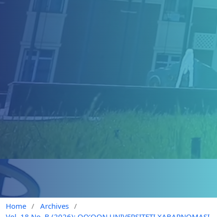
Home
/
Archives
/
Vol. 18 No. B (2026): QO‘QON UNIVERSITETI XABARNOMASI