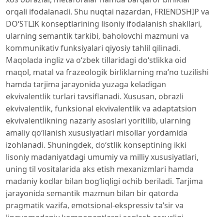
orqali ifodalanadi. Shu nuqtai nazardan, FRIENDSHIP va
DO‘STLIK konseptlarining lisoniy ifodalanish shakllari,
ularning semantik tarkibi, baholovchi mazmuni va
kommunikativ funksiyalari qiyosiy tahlil qilinadi.
Maqolada ingliz va o‘zbek tillaridagi do‘stlikka oid
maqol, matal va frazeologik birliklarning ma’no tuzilishi
hamda tarjima jarayonida yuzaga keladigan
ekvivalentlik turlari tavsiflanadi. Xususan, obrazli
ekvivalentlik, funksional ekvivalentlik va adaptatsion
ekvivalentlikning nazariy asoslari yoritilib, ularning
amaliy qo‘llanish xususiyatlari misollar yordamida
izohlanadi. Shuningdek, do‘stlik konseptining ikki
lisoniy madaniyatdagi umumiy va milliy xususiyatlari,
uning til vositalarida aks etish mexanizmlari hamda
madaniy kodlar bilan bog‘liqligi ochib beriladi. Tarjima
jarayonida semantik mazmun bilan bir qatorda
pragmatik vazifa, emotsional-ekspressiv ta’sir va