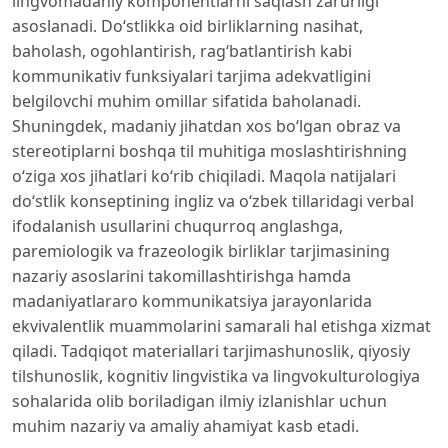
lingvomadaniy komponentlarni saqlash zarurligi
asoslanadi. Do‘stlikka oid birliklarning nasihat,
baholash, ogohlantirish, rag‘batlantirish kabi
kommunikativ funksiyalari tarjima adekvatligini
belgilovchi muhim omillar sifatida baholanadi.
Shuningdek, madaniy jihatdan xos bo‘lgan obraz va
stereotiplarni boshqa til muhitiga moslashtirishning
o‘ziga xos jihatlari ko‘rib chiqiladi. Maqola natijalari
do‘stlik konseptining ingliz va o‘zbek tillaridagi verbal
ifodalanish usullarini chuqurroq anglashga,
paremiologik va frazeologik birliklar tarjimasining
nazariy asoslarini takomillashtirishga hamda
madaniyatlararo kommunikatsiya jarayonlarida
ekvivalentlik muammolarini samarali hal etishga xizmat
qiladi. Tadqiqot materiallari tarjimashunoslik, qiyosiy
tilshunoslik, kognitiv lingvistika va lingvokulturologiya
sohalarida olib boriladigan ilmiy izlanishlar uchun
muhim nazariy va amaliy ahamiyat kasb etadi.