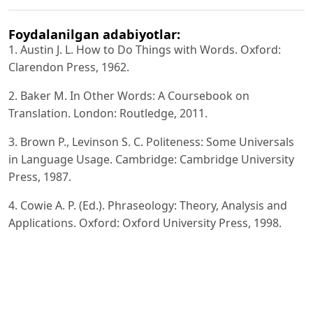
Foydalanilgan adabiyotlar:
1. Austin J. L. How to Do Things with Words. Oxford:
Clarendon Press, 1962.
2. Baker M. In Other Words: A Coursebook on
Translation. London: Routledge, 2011.
3. Brown P., Levinson S. C. Politeness: Some Universals
in Language Usage. Cambridge: Cambridge University
Press, 1987.
4. Cowie A. P. (Ed.). Phraseology: Theory, Analysis and
Applications. Oxford: Oxford University Press, 1998.
5. Dobrovol’skij D., Piirainen E. Figurative Language:
Cross-Cultural and Cross-Linguistic Perspectives.
Amsterdam: Elsevier, 2005.