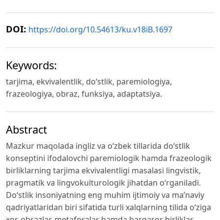
DOI:
https://doi.org/10.54613/ku.v18iB.1697
Keywords:
tarjima, ekvivalentlik, do‘stlik, paremiologiya,
frazeologiya, obraz, funksiya, adaptatsiya.
Abstract
Mazkur maqolada ingliz va o‘zbek tillarida do‘stlik
konseptini ifodalovchi paremiologik hamda frazeologik
birliklarning tarjima ekvivalentligi masalasi lingvistik,
pragmatik va lingvokulturologik jihatdan o‘rganiladi.
Do‘stlik insoniyatning eng muhim ijtimoiy va ma’naviy
qadriyatlaridan biri sifatida turli xalqlarning tilida o‘ziga
xos obrazlar, metaforalar hamda barqaror birliklar