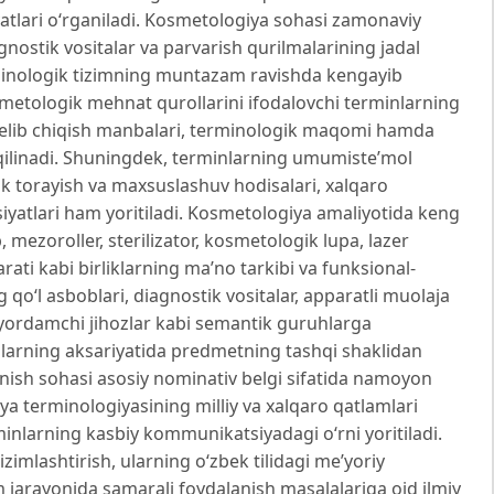
atlari o‘rganiladi. Kosmetologiya sohasi zamonaviy
nostik vositalar va parvarish qurilmalarining jadal
terminologik tizimning muntazam ravishda kengayib
etologik mehnat qurollarini ifodalovchi terminlarning
, kelib chiqish manbalari, terminologik maqomi hamda
 qilinadi. Shuningdek, terminlarning umumiste’mol
ik torayish va maxsuslashuv hodisalari, xalqaro
usiyatlari ham yoritiladi. Kosmetologiya amaliyotida keng
 mezoroller, sterilizator, kosmetologik lupa, lazer
ati kabi birliklarning ma’no tarkibi va funksional-
g qo‘l asboblari, diagnostik vositalar, apparatli muolaja
va yordamchi jihozlar kabi semantik guruhlarga
larning aksariyatida predmetning tashqi shaklidan
llanish sohasi asosiy nominativ belgi sifatida namoyon
iya terminologiyasining milliy va xalqaro qatlamlari
nlarning kasbiy kommunikatsiyadagi o‘rni yoritiladi.
imlashtirish, ularning o‘zbek tilidagi me’yoriy
lim jarayonida samarali foydalanish masalalariga oid ilmiy