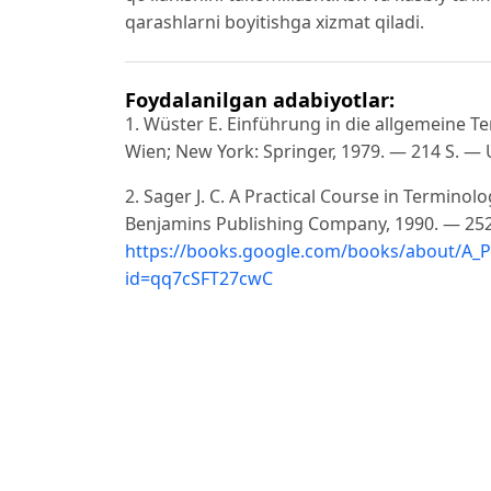
qarashlarni boyitishga xizmat qiladi.
Foydalanilgan adabiyotlar:
1. Wüster E. Einführung in die allgemeine 
Wien; New York: Springer, 1979. — 214 S. —
2. Sager J. C. A Practical Course in Termino
Benjamins Publishing Company, 1990. — 252
https://books.google.com/books/about/A_P
id=qq7cSFT27cwC
3. Cabré M. T. Terminology: Theory, Methods an
DeCesaris. — Amsterdam; Philadelphia: Joh
https://www.kufunda.net/publicdocs/cabre
4. Leychik V. M. Terminovedenie: predmet, m
— 256 s. — URL:
https://lib.ysu.am/discipl