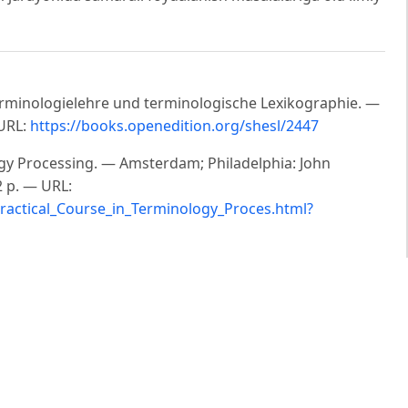
Terminologielehre und terminologische Lexikographie. —
 URL:
https://books.openedition.org/shesl/2447
logy Processing. — Amsterdam; Philadelphia: John
 p. — URL:
ractical_Course_in_Terminology_Proces.html?
d Applications / ed. by J. C. Sager; transl. by J. A.
n Benjamins Publishing Company, 1999. — 248 p. — URL:
_m_teresa_terminology_theory_methods_and_applications.
etody, struktura. — 5-e izd. — Moskva: Librokom, 2012.
ines_bk/e4a35be6bde6b3d94c75a6f88f7aac5f.pdf