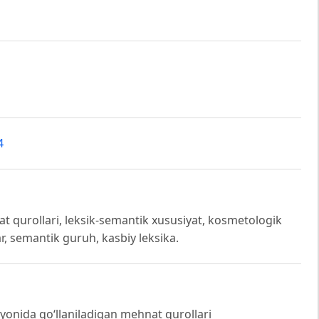
4
t qurollari, leksik-semantik xususiyat, kosmetologik
r, semantik guruh, kasbiy leksika.
onida qo‘llaniladigan mehnat qurollari