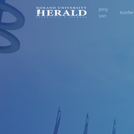
Joriy
Konfer
son