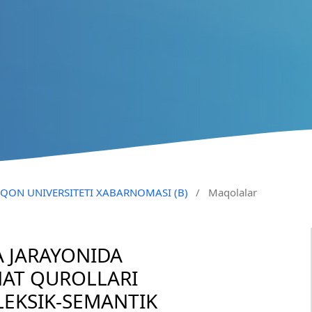
QO‘QON UNIVERSITETI XABARNOMASI (B)
/
Maqolalar
A JARAYONIDA
AT QUROLLARI
LEKSIK-SEMANTIK