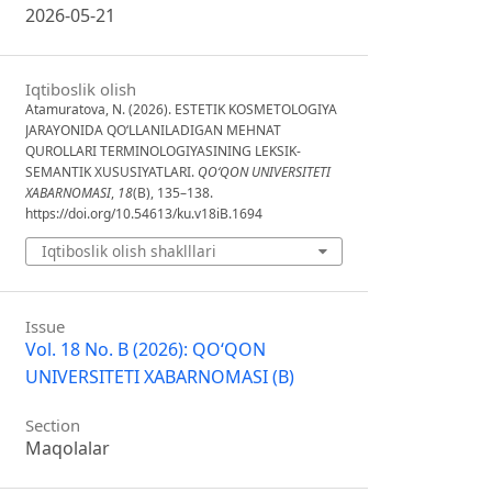
2026-05-21
Iqtiboslik olish
Atamuratova, N. (2026). ESTETIK KOSMETOLOGIYA
JARAYONIDA QO‘LLANILADIGAN MEHNAT
QUROLLARI TERMINOLOGIYASINING LEKSIK-
SEMANTIK XUSUSIYATLARI.
QO‘QON UNIVERSITETI
XABARNOMASI
,
18
(B), 135–138.
https://doi.org/10.54613/ku.v18iB.1694
Iqtiboslik olish shaklllari
Issue
Vol. 18 No. B (2026): QO‘QON
UNIVERSITETI XABARNOMASI (B)
Section
Maqolalar