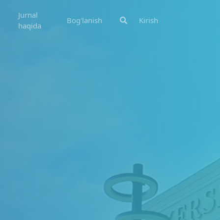
Jurnal
Bog'lanish
Kirish
haqida