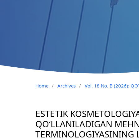
Home
/
Archives
/
Vol. 18 No. B (2026): 
ESTETIK KOSMETOLOGIY
QO‘LLANILADIGAN MEHN
TERMINOLOGIYASINING 