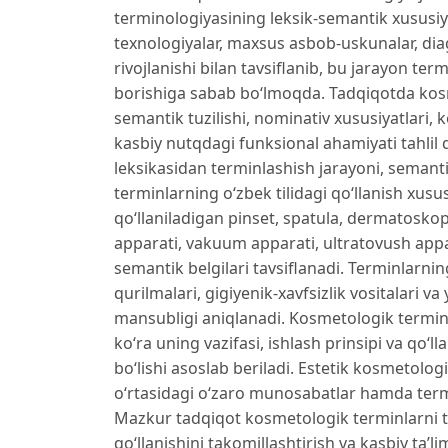
terminologiyasining leksik-semantik xususiy
texnologiyalar, maxsus asbob-uskunalar, diag
rivojlanishi bilan tavsiflanib, bu jarayon 
borishiga sabab bo‘lmoqda. Tadqiqotda kosm
semantik tuzilishi, nominativ xususiyatlari
kasbiy nutqdagi funksional ahamiyati tahlil
leksikasidan terminlashish jarayoni, semant
terminlarning o‘zbek tilidagi qo‘llanish xus
qo‘llaniladigan pinset, spatula, dermatoskop,
apparati, vakuum apparati, ultratovush appar
semantik belgilari tavsiflanadi. Terminlarnin
qurilmalari, gigiyenik-xavfsizlik vositalari 
mansubligi aniqlanadi. Kosmetologik termin
ko‘ra uning vazifasi, ishlash prinsipi va qo‘
bo‘lishi asoslab beriladi. Estetik kosmetolog
o‘rtasidagi o‘zaro munosabatlar hamda termi
Mazkur tadqiqot kosmetologik terminlarni tiz
qo‘llanishini takomillashtirish va kasbiy ta’