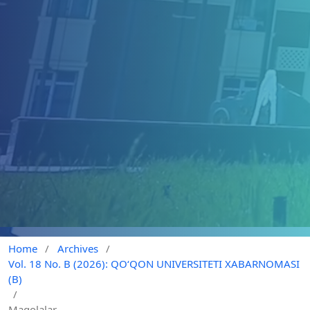
Home
/
Archives
/
Vol. 18 No. B (2026): QO‘QON UNIVERSITETI XABARNOMASI
(B)
/
Maqolalar