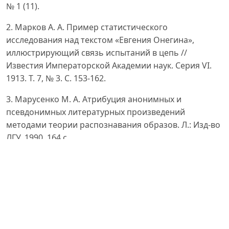
№ 1 (11).
2. Марков А. А. Пример статистического
исследования над текстом «Евгения Онегина»,
иллюстрирующий связь испытаний в цепь //
Известия Императорской Академии наук. Серия VI.
1913. Т. 7, № 3. С. 153-162.
3. Марусенко М. А. Атрибуция анонимных и
псевдонимных литературных произведений
методами теории распознавания образов. Л.: Изд-во
ЛГУ, 1990. 164 с.
4. Марусенко М. А., Бессонов Б. Л., Богданова Л. М.,
Аникин М. А., Мясоедова Н. Е. В поисках потерянного
автора: Этюды атрибуции. СПб.: Филологический
факультет СПбГУ, 2001. 207 с.
5. Маслинский К. А. Уточнённая цифровая