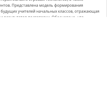
ентов. Представлена модель формирования
 будущих учителей начальных классов, отражающая
и результатов подготовки. Обосновано, что
зовательного процесса способствует формированию
ций, обеспечивающих безопасную и эффективную
й образовательной среде. Практическая значимость
 использования его результатов при разработке
их рекомендаций и курсов повышения квалификации
Л., Ясенев О.В. Информационная безопасность: учебное
.
нова Е.В. Цифровая трансформация образования:
е уровня подготовки студентов педагогических вузов