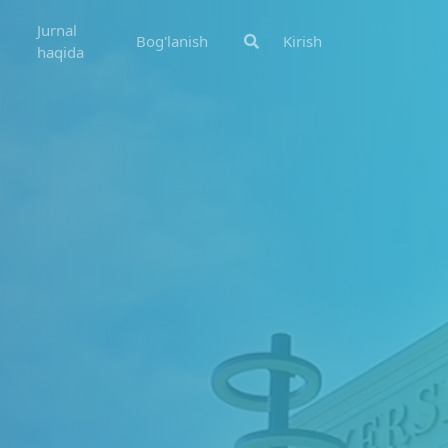
Jurnal
Bog'lanish
Kirish
haqida