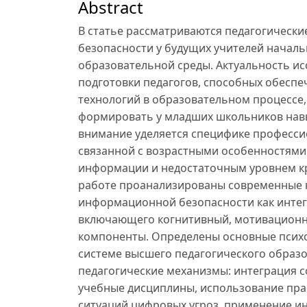
Abstract
В статье рассматриваются педагогическ
безопасности у будущих учителей началь
образовательной среды. Актуальность и
подготовки педагогов, способных обесп
технологий в образовательном процессе
формировать у младших школьников навы
внимание уделяется специфике професси
связанной с возрастными особенностями
информации и недостаточным уровнем кр
работе проанализированы современные 
информационной безопасности как интегр
включающего когнитивный, мотивационн
компоненты. Определены основные психо
системе высшего педагогического образ
педагогические механизмы: интеграция 
учебные дисциплины, использование пра
ситуаций цифровых угроз, применение ин