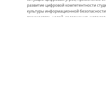
развитие цифровой компетентности студ
культуры информационной безопасности
взаимосвязь целей, содержания, методов 
комплексный подход к организации обра
устойчивых профессиональных компетен
педагогическую деятельность в цифрово
исследования заключается в возможности
образовательных программ, методическ
педагогических кадров.
Foydalanilgan adabiyotlar:
1. Ясенев В.Н., Дорожкин А.В., Сочков А.
пособие. – Нижний Новгород, 2017. – 312 с
2. Роберт И.В., Мухаметзянов И.Ш., Лопа
теория и практика. – Омск, 2022. – 286 с.
3. Казинец В.А., Малыхина О.А. Повышени