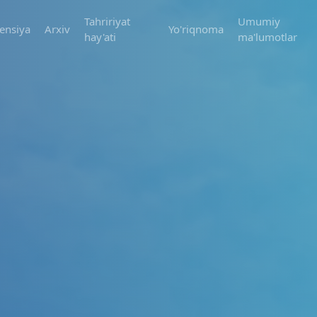
Tahririyat
Umumiy
ensiya
Arxiv
Yo'riqnoma
hay'ati
ma'lumotlar