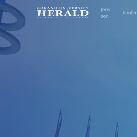
Joriy
Konfer
son