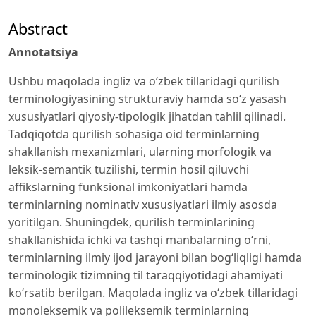
Abstract
Annotatsiya
Ushbu maqolada ingliz va o‘zbek tillaridagi qurilish
terminologiyasining strukturaviy hamda so‘z yasash
xususiyatlari qiyosiy-tipologik jihatdan tahlil qilinadi.
Tadqiqotda qurilish sohasiga oid terminlarning
shakllanish mexanizmlari, ularning morfologik va
leksik-semantik tuzilishi, termin hosil qiluvchi
affikslarning funksional imkoniyatlari hamda
terminlarning nominativ xususiyatlari ilmiy asosda
yoritilgan. Shuningdek, qurilish terminlarining
shakllanishida ichki va tashqi manbalarning o‘rni,
terminlarning ilmiy ijod jarayoni bilan bog‘liqligi hamda
terminologik tizimning til taraqqiyotidagi ahamiyati
ko‘rsatib berilgan. Maqolada ingliz va o‘zbek tillaridagi
monoleksemik va polileksemik terminlarning