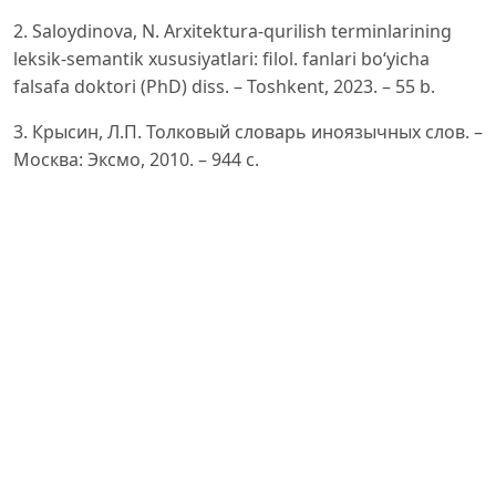
2. Saloydinova, N. Arxitektura-qurilish terminlarining
leksik-semantik xususiyatlari: filol. fanlari bo‘yicha
falsafa doktori (PhD) diss. – Toshkent, 2023. – 55 b.
3. Крысин, Л.П. Толковый словарь иноязычных слов. –
Москва: Эксмо, 2010. – 944 с.
4. G‘ofurova, N. O‘zbek, ingliz va rus tillarida qurilish
sohasi terminlari tarjimasi masalalari: filol. fanlari
bo‘yicha falsafa doktori (PhD) diss. – Andijon, 2017. –
151 b.
5. Raziqov, B. Terminologiyani o‘rganish yoki
terminologiyaga yaqin so‘zlarni tahlil qilishda semantik
tavsif. – Toshkent, nashr yili ko‘rsatilmagan.
6. Webster’s Third New International Dictionary of the
English Language. – Könemann, 1993.