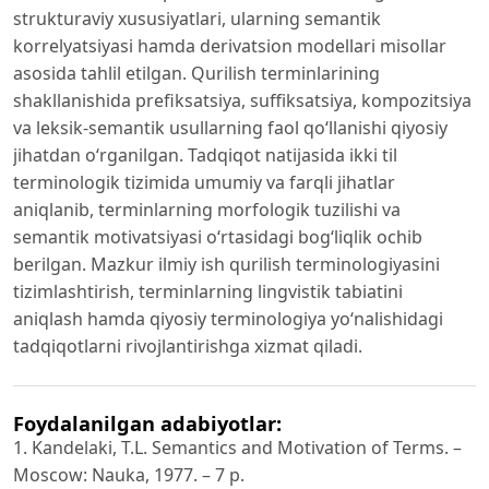
strukturaviy xususiyatlari, ularning semantik
korrelyatsiyasi hamda derivatsion modellari misollar
asosida tahlil etilgan. Qurilish terminlarining
shakllanishida prefiksatsiya, suffiksatsiya, kompozitsiya
va leksik-semantik usullarning faol qo‘llanishi qiyosiy
jihatdan o‘rganilgan. Tadqiqot natijasida ikki til
terminologik tizimida umumiy va farqli jihatlar
aniqlanib, terminlarning morfologik tuzilishi va
semantik motivatsiyasi o‘rtasidagi bog‘liqlik ochib
berilgan. Mazkur ilmiy ish qurilish terminologiyasini
tizimlashtirish, terminlarning lingvistik tabiatini
aniqlash hamda qiyosiy terminologiya yo‘nalishidagi
tadqiqotlarni rivojlantirishga xizmat qiladi.
Foydalanilgan adabiyotlar:
1. Kandelaki, T.L. Semantics and Motivation of Terms. –
Moscow: Nauka, 1977. – 7 p.