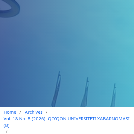
Home
/
Archives
/
Vol. 18 No. B (2026): QO‘QON UNIVERSITETI XABARNOMASI
(B)
/