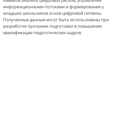
навыков анализа цифровых рисков, управления
информационными потоками и формирования у
младших школьников основ цифровой гигиены.
Полученные данные могут быть использованы при
разработке программ подготовки и повышения
квалификации педагогических кадров.
Foydalanilgan adabiyotlar:
1. Абрамова Г. С. Практическая психология. – М.:
Академический проект, 2001. – 496 с.
2. Роберт И. В. Дидактика цифровой эпохи. – М.:
Издательство «Дрофа», 2019. – 240 с.
3. Redecker C. European Framework for the Digital
Competence of Educators (DigCompEdu). –
Luxembourg: Publications Office of the European
Union, 2017. – 95 p.