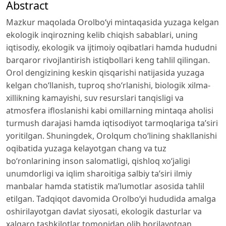
Abstract
Mazkur maqolada Orolbo‘yi mintaqasida yuzaga kelgan
ekologik inqirozning kelib chiqish sabablari, uning
iqtisodiy, ekologik va ijtimoiy oqibatlari hamda hududni
barqaror rivojlantirish istiqbollari keng tahlil qilingan.
Orol dengizining keskin qisqarishi natijasida yuzaga
kelgan cho‘llanish, tuproq sho‘rlanishi, biologik xilma-
xillikning kamayishi, suv resurslari tanqisligi va
atmosfera ifloslanishi kabi omillarning mintaqa aholisi
turmush darajasi hamda iqtisodiyot tarmoqlariga ta’siri
yoritilgan. Shuningdek, Orolqum cho‘lining shakllanishi
oqibatida yuzaga kelayotgan chang va tuz
bo‘ronlarining inson salomatligi, qishloq xo‘jaligi
unumdorligi va iqlim sharoitiga salbiy ta’siri ilmiy
manbalar hamda statistik ma’lumotlar asosida tahlil
etilgan. Tadqiqot davomida Orolbo‘yi hududida amalga
oshirilayotgan davlat siyosati, ekologik dasturlar va
xalqaro tashkilotlar tomonidan olib borilayotgan