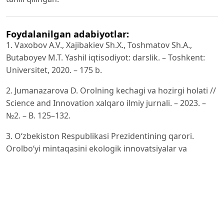
Foydalanilgan adabiyotlar:
1. Vaxobov A.V., Xajibakiev Sh.X., Toshmatov Sh.A.,
Butaboyev M.T. Yashil iqtisodiyot: darslik. – Toshkent:
Universitet, 2020. – 175 b.
2. Jumanazarova D. Orolning kechagi va hozirgi holati //
Science and Innovation xalqaro ilmiy jurnali. – 2023. –
№2. – B. 125–132.
3. O‘zbekiston Respublikasi Prezidentining qarori.
Orolbo‘yi mintaqasini ekologik innovatsiyalar va
texnologiyalar hududi deb e’lon qilish to‘g‘risida. –
Toshkent, 2021. –
https://president.uz/oz/lists/view/4469
4. United Nations Development Programme (UNDP).
Planting a forest on the Aral Sea seabed. –