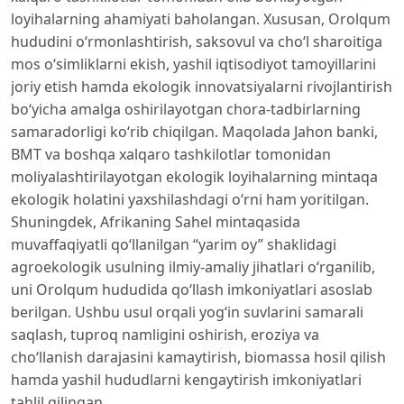
loyihalarning ahamiyati baholangan. Xususan, Orolqum
hududini o‘rmonlashtirish, saksovul va cho‘l sharoitiga
mos o‘simliklarni ekish, yashil iqtisodiyot tamoyillarini
joriy etish hamda ekologik innovatsiyalarni rivojlantirish
bo‘yicha amalga oshirilayotgan chora-tadbirlarning
samaradorligi ko‘rib chiqilgan. Maqolada Jahon banki,
BMT va boshqa xalqaro tashkilotlar tomonidan
moliyalashtirilayotgan ekologik loyihalarning mintaqa
ekologik holatini yaxshilashdagi o‘rni ham yoritilgan.
Shuningdek, Afrikaning Sahel mintaqasida
muvaffaqiyatli qo‘llanilgan “yarim oy” shaklidagi
agroekologik usulning ilmiy-amaliy jihatlari o‘rganilib,
uni Orolqum hududida qo‘llash imkoniyatlari asoslab
berilgan. Ushbu usul orqali yog‘in suvlarini samarali
saqlash, tuproq namligini oshirish, eroziya va
cho‘llanish darajasini kamaytirish, biomassa hosil qilish
hamda yashil hududlarni kengaytirish imkoniyatlari
tahlil qilingan.