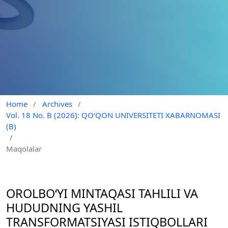
Home
/
Archives
/
Vol. 18 No. B (2026): QO‘QON UNIVERSITETI XABARNOMASI
(B)
/
Maqolalar
OROLBO‘YI MINTAQASI TAHLILI VA
HUDUDNING YASHIL
TRANSFORMATSIYASI ISTIQBOLLARI