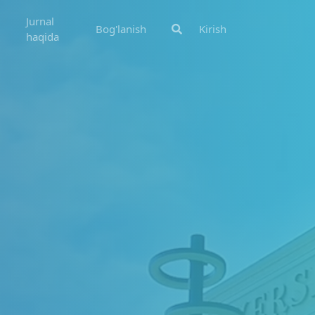
Jurnal
Bog'lanish
Kirish
haqida