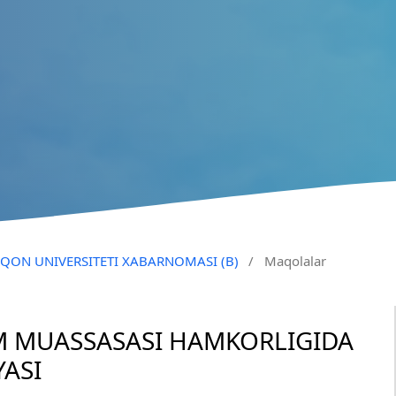
QO‘QON UNIVERSITETI XABARNOMASI (B)
/
Maqolalar
IM MUASSASASI HAMKORLIGIDA
ASI