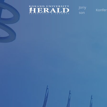
Joriy
Konfer
son