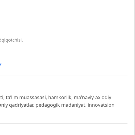
dqiqotchisi.
7
ti, taʼlim muassasasi, hamkorlik, maʼnaviy-axloqiy
nsoniy qadriyatlar, pedagogik madaniyat, innovatsion