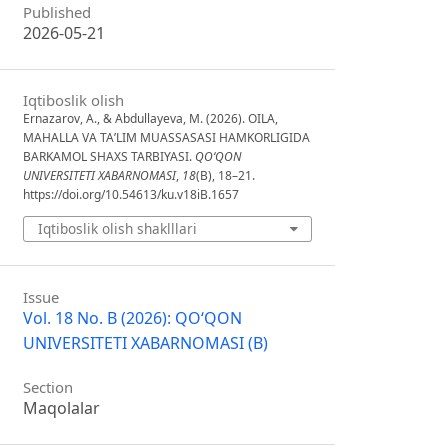
Published
2026-05-21
Iqtiboslik olish
Ernazarov, A., & Abdullayeva, M. (2026). OILA,
MAHALLA VA TAʼLIM MUASSASASI HAMKORLIGIDA
BARKAMOL SHAXS TARBIYASI.
QO‘QON
UNIVERSITETI XABARNOMASI
,
18
(B), 18–21.
https://doi.org/10.54613/ku.v18iB.1657
Iqtiboslik olish shaklllari
Issue
Vol. 18 No. B (2026): QO‘QON
UNIVERSITETI XABARNOMASI (B)
Section
Maqolalar