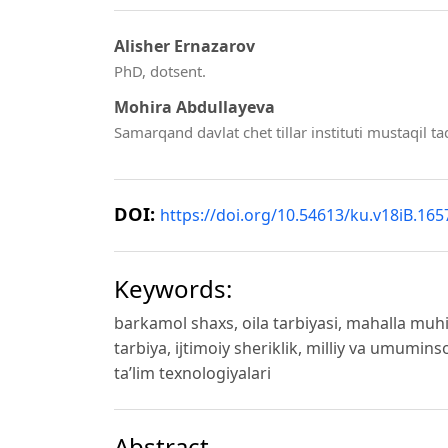
Alisher Ernazarov
PhD, dotsent.
Mohira Abdullayeva
Samarqand davlat chet tillar instituti mustaqil ta
DOI:
https://doi.org/10.54613/ku.v18iB.165
Keywords:
barkamol shaxs, oila tarbiyasi, mahalla muhi
tarbiya, ijtimoiy sheriklik, milliy va umumi
taʼlim texnologiyalari
Abstract