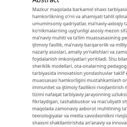
Mazkur maqolada barkamol shaxs tarbiyasida 
hamkorlikning oʻrni va ahamiyati tahlil qilin
umuminsoniy qadriyatlar, maʼnaviy-axloqiy t
koʻnikmalarning uygʻunligi asosiy mezon sifa
maʼnaviy muhiti va taʼlim muassasasining pe
ijtimoiy faollik, maʼnaviy barqarorlik va mil
nazariy asoslari, amaliy yoʻnalishlari va z
foydalanish imkoniyatlari yoritiladi. Shu bila
sheriklik modellari, ota-onalarning pedagog
tarbiyasida innovatsion yondashuvlar taklif 
muassasasi hamkorligini mustahkamlash orqa
immunitet va ijtimoiy faollikni rivojlantiris
tizimi nafaqat tarbiyaviy jarayonning uzluksi
fikrlaydigan, tashabbuskor va masʼuliyatli sh
maqolada zamonaviy axborot muhitining taʼsi
texnologiyalar va media savodxonlikni rivojl
shaxsni shakllantirishda anʼanaviy va innova