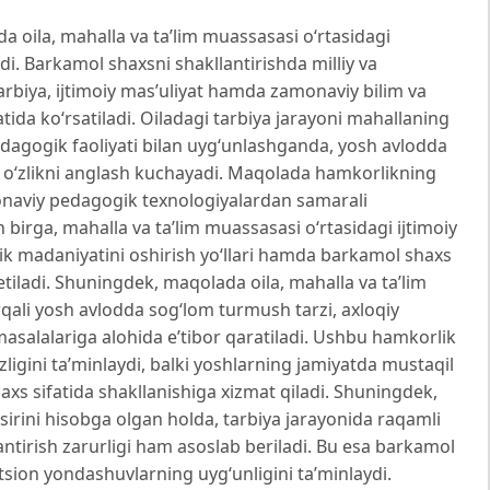
oila, mahalla va taʼlim muassasasi oʻrtasidagi
adi. Barkamol shaxsni shakllantirishda milliy va
arbiya, ijtimoiy masʼuliyat hamda zamonaviy bilim va
tida koʻrsatiladi. Oiladagi tarbiya jarayoni mahallaning
dagogik faoliyati bilan uygʻunlashganda, yosh avlodda
liy oʻzlikni anglash kuchayadi. Maqolada hamkorlikning
amonaviy pedagogik texnologiyalardan samarali
n birga, mahalla va taʼlim muassasasi oʻrtasidagi ijtimoiy
ik madaniyatini oshirish yoʻllari hamda barkamol shaxs
etiladi. Shuningdek, maqolada oila, mahalla va taʼlim
li yosh avlodda sogʻlom turmush tarzi, axloqiy
h masalalariga alohida eʼtibor qaratiladi. Ushbu hamkorlik
zligini taʼminlaydi, balki yoshlarning jamiyatda mustaqil
axs sifatida shakllanishiga xizmat qiladi. Shuningdek,
rini hisobga olgan holda, tarbiya jarayonida raqamli
antirish zarurligi ham asoslab beriladi. Bu esa barkamol
tsion yondashuvlarning uygʻunligini taʼminlaydi.