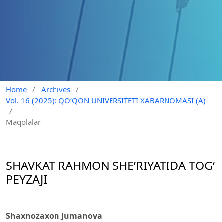
Home
/
Archives
/
Vol. 16 (2025): QO‘QON UNIVERSITETI XABARNOMASI (A)
/
Maqolalar
SHAVKAT RAHMON SHE’RIYATIDA TOG‘
PEYZAJI
Shaxnozaxon Jumanova