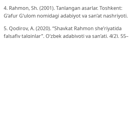
4. Rahmon, Sh. (2001). Tanlangan asarlar. Toshkent:
G‘afur G‘ulom nomidagi adabiyot va san’at nashriyoti.
5. Qodirov, A. (2020). “Shavkat Rahmon she’riyatida
falsafiy talqinlar”. O‘zbek adabiyoti va san’ati, 4(2), 55–
63.
6. Ikromjonovna, J. S. (2023). THE ROLE OF FOLK TALES
AND EPIC MOTIVES IN THE POETRY OF USMAN AZIM.
Open Access Repository, 9(4), 545-548.
7. Ikromjonovna, J. S. (2023). PEYZAJNING IJTIMOIY-
PSIXOLOGIK MOTIVNI ANGLATISHDAGI O‘RNI. QO‘QON
UNIVERSITETI XABARNOMASI, 1, 97-99.
8. Saidov, U. (2015). O‘zbek adabiyotida tabiat
estetikasining poetik talqini. Samarqand