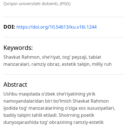
Qo‘qon universiteti dotsenti, (PhD)
DOI:
https://doi.org/10.54613/ku.v16i.1244
Keywords:
Shavkat Rahmon, she’riyat, tog‘ peyzaji, tabiat
manzaralari, ramziy obraz, estetik talqin, milliy ruh
Abstract
Ushbu maqolada o‘zbek she’riyatining yirik
namoyandalaridan biri bo‘lmish Shavkat Rahmon
ijodida tog‘ manzaralarining o‘ziga xos xususiyatlari,
badiiy talqini tahlil etiladi. Shoirning poetik
dunyoqarashida tog‘ obrazining ramziy-estetik