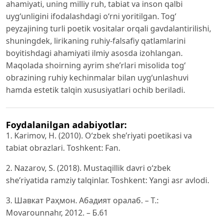
ahamiyati, uning milliy ruh, tabiat va inson qalbi
uyg‘unligini ifodalashdagi o‘rni yoritilgan. Tog‘
peyzajining turli poetik vositalar orqali gavdalantirilishi,
shuningdek, lirikaning ruhiy-falsafiy qatlamlarini
boyitishdagi ahamiyati ilmiy asosda izohlangan.
Maqolada shoirning ayrim she’rlari misolida tog‘
obrazining ruhiy kechinmalar bilan uyg‘unlashuvi
hamda estetik talqin xususiyatlari ochib beriladi.
Foydalanilgan adabiyotlar:
1. Karimov, H. (2010). O‘zbek she’riyati poetikasi va
tabiat obrazlari. Toshkent: Fan.
2. Nazarov, S. (2018). Mustaqillik davri o‘zbek
she’riyatida ramziy talqinlar. Toshkent: Yangi asr avlodi.
3. Шавкат Раҳмон. Абадият оралаб. – Т.:
Movarounnahr, 2012. – Б.61