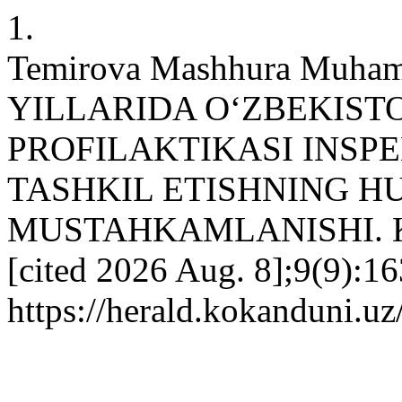
1.
Temirova Mashhura Muh
YILLARIDA OʻZBEKIST
PROFILAKTIKASI INSP
TASHKIL ETISHNING H
MUSTAHKAMLANISHI. KU [
[cited 2026 Aug. 8];9(9):16
https://herald.kokanduni.uz