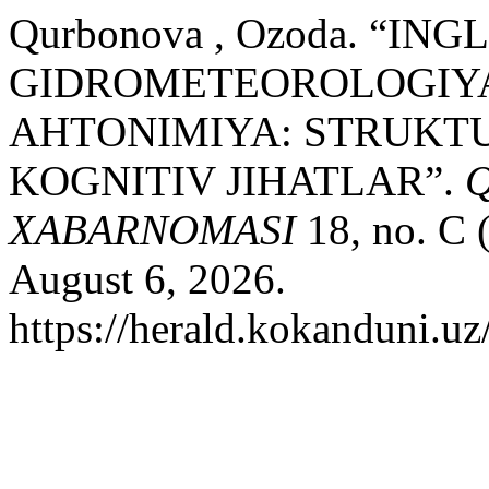
Qurbonova , Ozoda. “INGL
GIDROMETEOROLOGIYA
АНТONIMIYA: STRUKTU
KOGNITIV JIHATLAR”.
Q
XABARNOMASI
18, no. C 
August 6, 2026.
https://herald.kokanduni.uz